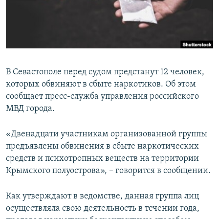
ПРИСОЕДИНЯЙТЕСЬ!
ПОБЕДИТЕЛЕЙ НЕ СУДЯТ?
КРЫМ.НЕПОКОРЕННЫЙ
ELIFBE
УКРАИНСКАЯ ПРОБЛЕМА КРЫМА
В Севастополе перед судом предстанут 12 человек,
Все сайты RFE/RL
которых обвиняют в сбыте наркотиков. Об этом
сообщает пресс-служба управления российского
МВД города.
«Двенадцати участникам организованной группы
предъявлены обвинения в сбыте наркотических
средств и психотропных веществ на территории
Крымского полуострова», – говорится в сообщении.
Как утверждают в ведомстве, данная группа лиц
осуществляла свою деятельность в течении года,