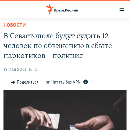
Доступность
ссылки
Вернуться
НОВОСТИ
к
НОВОСТИ
В Севастополе будут судить 12
основному
СПЕЦПРОЕКТЫ
содержанию
человек по обвинению в сбыте
ВОДА
Вернутся
ГРУЗ 200
наркотиков – полиция
к
ИСТОРИЯ
КАРТА ВОЕННЫХ ОБЪЕКТОВ КРЫМА
главной
19 мая 2021, 16:41
ЕЩЕ
11 ЛЕТ ОККУПАЦИИ КРЫМА. 11 ИСТОРИЙ СОПРОТИВЛЕНИЯ
навигации
Вернутся
Поделиться
Читать без VPN
РАДІО СВОБОДА
ИНТЕРАКТИВ
к
КАК ОБОЙТИ БЛОКИРОВКУ
ИНФОГРАФИКА
поиску
ТЕЛЕПРОЕКТ КРЫМ.РЕАЛИИ
Українською
СОВЕТЫ ПРАВОЗАЩИТНИКОВ
Qırımtatar
ПРОПАВШИЕ БЕЗ ВЕСТИ