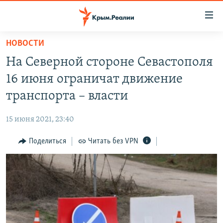
Доступность
ссылки
Вернуться
НОВОСТИ
к
НОВОСТИ
На Северной стороне Севастополя
основному
СПЕЦПРОЕКТЫ
содержанию
16 июня ограничат движение
ВОДА
Вернутся
ГРУЗ 200
транспорта – власти
к
ИСТОРИЯ
КАРТА ВОЕННЫХ ОБЪЕКТОВ КРЫМА
главной
15 июня 2021, 23:40
ЕЩЕ
11 ЛЕТ ОККУПАЦИИ КРЫМА. 11 ИСТОРИЙ СОПРОТИВЛЕНИЯ
навигации
Вернутся
Поделиться
Читать без VPN
РАДІО СВОБОДА
ИНТЕРАКТИВ
к
КАК ОБОЙТИ БЛОКИРОВКУ
ИНФОГРАФИКА
поиску
ТЕЛЕПРОЕКТ КРЫМ.РЕАЛИИ
Українською
СОВЕТЫ ПРАВОЗАЩИТНИКОВ
Qırımtatar
ПРОПАВШИЕ БЕЗ ВЕСТИ