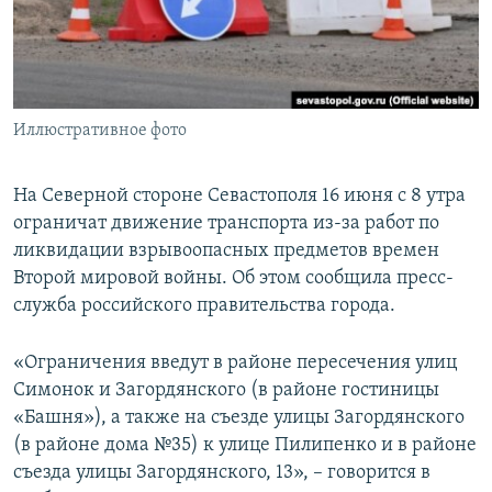
ПРИСОЕДИНЯЙТЕСЬ!
ПОБЕДИТЕЛЕЙ НЕ СУДЯТ?
КРЫМ.НЕПОКОРЕННЫЙ
ELIFBE
Иллюстративное фото
УКРАИНСКАЯ ПРОБЛЕМА КРЫМА
Все сайты RFE/RL
На Северной стороне Севастополя 16 июня с 8 утра
ограничат движение транспорта из-за работ по
ликвидации взрывоопасных предметов времен
Второй мировой войны. Об этом сообщила пресс-
служба российского правительства города.
«Ограничения введут в районе пересечения улиц
Симонок и Загордянского (в районе гостиницы
«Башня»), а также на съезде улицы Загордянского
(в районе дома №35) к улице Пилипенко и в районе
съезда улицы Загордянского, 13», – говорится в