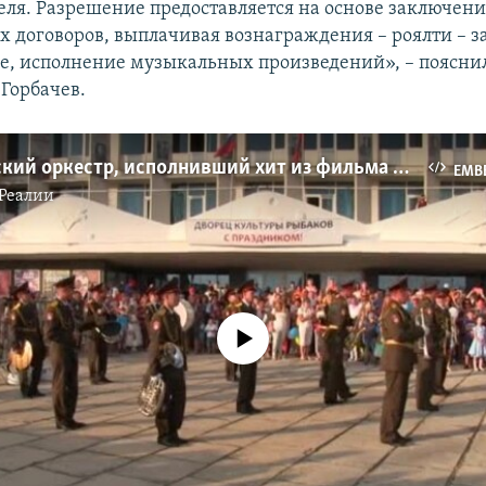
еля. Разрешение предоставляется на основе заключен
 договоров, выплачивая вознаграждения – роялти – з
е, исполнение музыкальных произведений», – поясни
Горбачев.
На российский оркестр, исполнивший хит из фильма Pink Panther, могут подать в суд (видео)
EMB
Реалии
No media source currently available