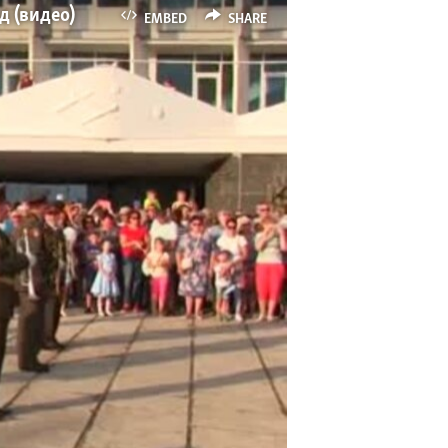
д (видео)
EMBED
SHARE