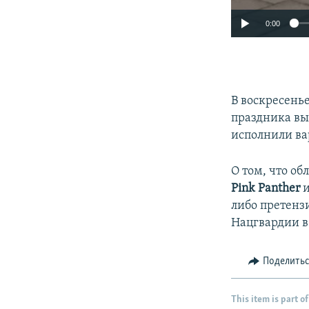
0:00
В воскресенье
праздника вы
исполнили ва
О том, что о
Pink Panther
и
либо претенз
Нацгвардии​ в
Поделить
This item is part of