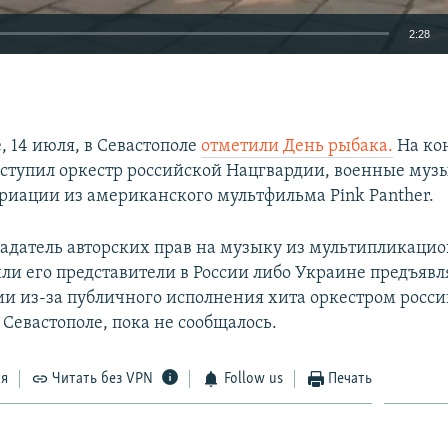
2:28
EMBED
, 14 июля, в Севастополе
отметили День рыбака.
На кон
ступил оркестр российской Нацгвардии, военные муз
риации из американского мультфильма Pink Panther.
бладатель авторских прав на музыку из мультипликаци
ли его представители в России либо Украине
предъявл
ии из-за публичного исполнения хита
оркестром росс
 Севастополе, пока не сообщалось.​
ся
Читать без VPN
Follow us
Печать