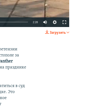
2:28
Загрузить
EMBED
SHARE
претензии
тополе за
Panther
 на празднике
титься в суд
ке. Это
чное
т