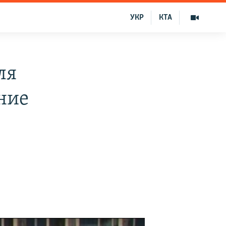
УКР
КТА
ля
ние