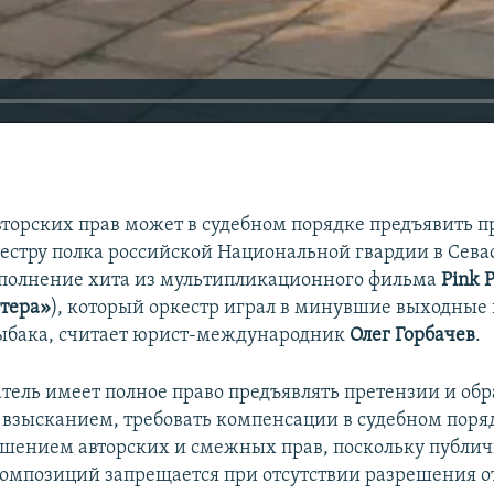
вторских прав может в судебном порядке предъявить 
естру полка российской Национальной гвардии в Севас
полнение хита из мультипликационного фильма
Pink 
нтера»
)​, который оркестр играл в минувшие выходные
рыбака, считает юрист-международник
Олег Горбачев
.
тель имеет полное право предъявлять претензии и обра
взысканием, требовать компенсации в судебном поряд
ушением авторских и смежных прав, поскольку публи
омпозиций запрещается при отсутствии разрешения о