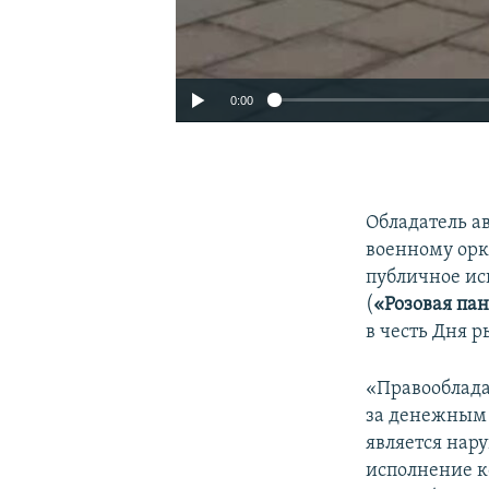
0:00
Обладатель а
военному орк
публичное ис
(
«Розовая па
в честь Дня 
«Правооблада
за денежным 
является нар
исполнение к