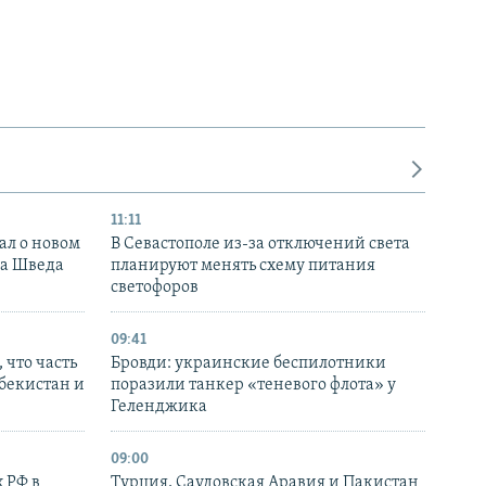
11:11
ал о новом
В Севастополе из-за отключений света
ка Шведа
планируют менять схему питания
светофоров
09:41
 что часть
Бровди: украинские беспилотники
збекистан и
поразили танкер «теневого флота» у
Геленджика
09:00
 РФ в
Турция, Саудовская Аравия и Пакистан