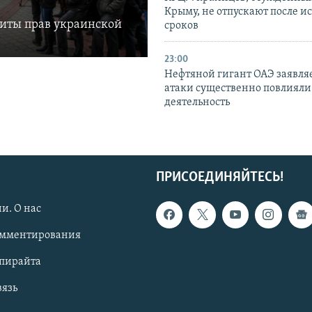
Крыму, не отпускают после и
щиты прав украинской
сроков
23:00
Нефтяной гигант ОАЭ заявляе
атаки существенно повлияли 
деятельность
ПРИСОЕДИНЯЙТЕСЬ!
и. О нас
омментирования
опирайта
вязь