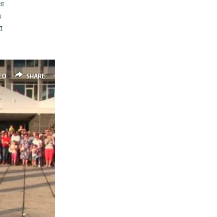
ия
а
л
ED
SHARE