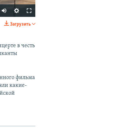
Загрузить
SHARE
церте в честь
ыканты
онного фильма
яли какие-
px
width
ийской