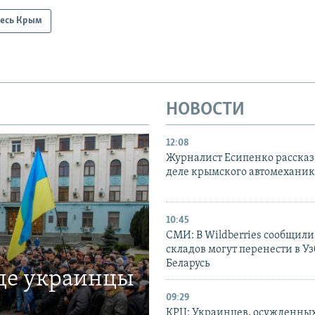
есь Крым
НОВОСТИ
12:08
Журналист Есипенко рассказ
деле крымского автомехани
10:45
СМИ: В Wildberries сообщили,
складов могут перенести в У
Беларусь
где украинцы
09:29
КРЦ: Украинцев, осужденных