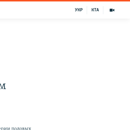
УКР
КТА
ом
серии половых