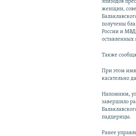
эпизодов пре
женщин, сове
Балаклавского
получены бла
России и МВД,
оставленных 
Также сообща
При этом имя
касательно да
Напомним, уп
завершило ра
Балаклавског
падцерицы.
Ранее управл