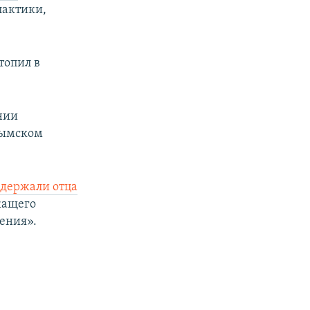
лактики,
топил в
нии
рымском
держали отца
жащего
вения».