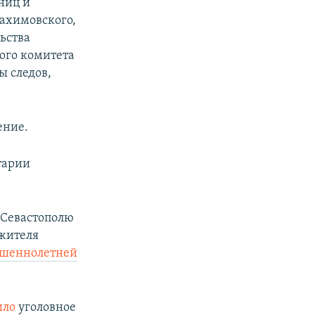
ниц и
ахимовского,
ьства
ого комитета
ы следов,
ение.
тарии
 Севастополю
 жителя
ршеннолетней
ило
уголовное