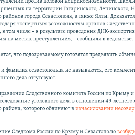
ступлений против половой неприкосновенности школь
ршенных на территории Гагаринского, Ленинского, Н
 районов города Севастополя, а также Ялты. Доказател
годаря экспертным возможностям органов Следственн
 в том числе – в результате проведения ДНК-экспертиз
им на местах преступлений», – сообщили в ведомстве.
ется, что подозреваемому готовятся предъявить обвин
 и фамилия севастопольца не называются, его коммен
нного дела отсутсвуют.
равление Следственного комитета России по Крыму и
сследование уголовного дела в отношении 49-летнего
о района, которого обвиняют в
изнасиловании несове
ение Следкома России по Крыму и Севастополю
возбуд