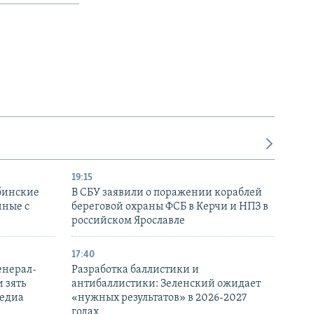
19:15
бинские
В СБУ заявили о поражении кораблей
нные с
береговой охраны ФСБ в Керчи и НПЗ в
российском Ярославле
17:40
енерал-
Разработка баллистики и
 зять
антибаллистики: Зеленский ожидает
медиа
«нужных результатов» в 2026-2027
годах