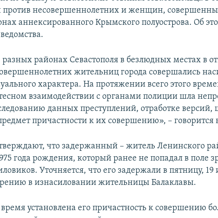
 против несовершеннолетних и женщин, совершенных
онах аннексированного Крымского полуострова. Об эт
 ведомства.
 в разных районах Севастополя в безлюдных местах в 
овершеннолетних жительниц города совершались на
суального характера. На протяжении всего этого врем
 тесном взаимодействии с органами полиции шла неп
сследованию данных преступлений, отработке версий,
 предмет причастности к их совершению», – говорится 
утверждают, что задержанный – житель Ленинского ра
975 года рождения, который ранее не попадал в поле з
ловиков. Уточняется, что его задержали в пятницу, 19
озрению в изнасиловании жительницы Балаклавы.
 время установлена его причастность к совершению бо