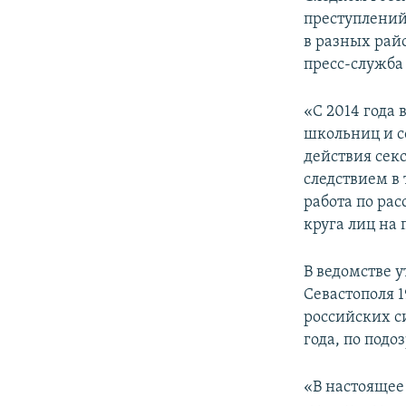
ПОБЕДИТЕЛЕЙ НЕ СУДЯТ?
преступлений
КРЫМ.НЕПОКОРЕННЫЙ
в разных рай
пресс-служба
ELIFBE
УКРАИНСКАЯ ПРОБЛЕМА КРЫМА
«С 2014 года
школьниц и с
действия сек
следствием в
работа по ра
круга лиц на
В ведомстве 
Севастополя 1
российских си
года, по под
«В настоящее