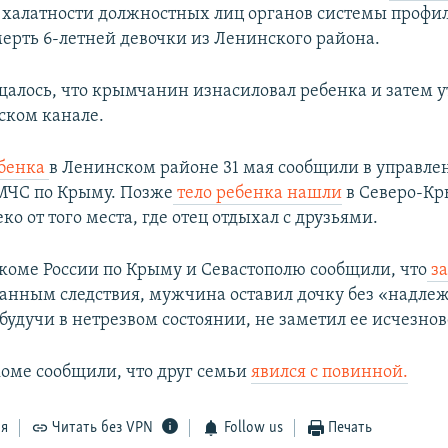
у халатности должностных лиц органов системы профи
ерть 6-летней девочки из Ленинского района.
бщалось, что крымчанин изнасиловал ребенка и затем у
ском канале.
бенка
в Ленинском районе 31 мая сообщили в управле
МЧС по Крыму. Позже
тело ребенка нашли
в Северо-К
ко от того места, где отец отдыхал с друзьями.
дкоме России по Крыму и Севастополю сообщили, что
за
данным следствия, мужчина оставил дочку без «надле
будучи в нетрезвом состоянии, не заметил ее исчезно
коме сообщили, что друг семьи
явился с повинной.
ся
Читать без VPN
Follow us
Печать