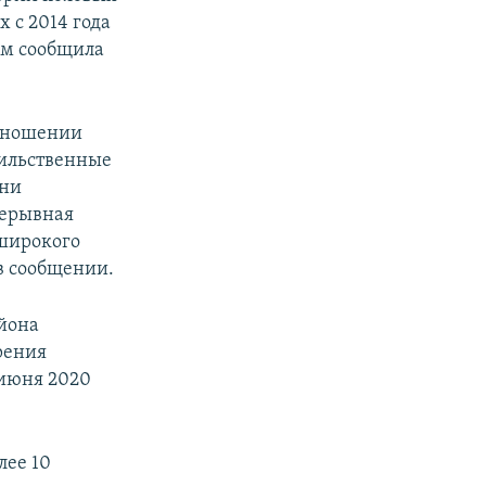
 с 2014 года
ом сообщила
отношении
сильственные
ени
рерывная
 широкого
в сообщении.
йона
рения
 июня 2020
лее 10