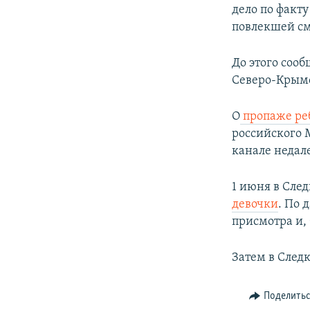
дело по факт
повлекшей см
До этого соо
Северо-Крым
О
пропаже ре
российского 
канале недале
1 июня в Сле
девочки
. По 
присмотра и, 
Затем в След
Поделить