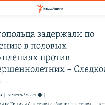
топольца задержали по
ению в половых
уплениях против
ершеннолетних – Следк
7:30
ся
Читать без VPN
ии по Крыму и Севастополю обвинил севастопольца в 