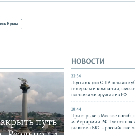
есь Крым
НОВОСТИ
22:54
Под санкции США попали ку
генералы и компании, связа
поставками оружия из РФ
18:44
При взрыве в Москве погиб г
закрыть путь
майор армии РФ Плохотнюк и
главкома ВКС – российские 
. Реально ли