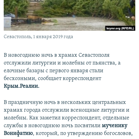
ПРИСОЕДИНЯЙТЕСЬ!
ПОБЕДИТЕЛЕЙ НЕ СУДЯТ?
КРЫМ.НЕПОКОРЕННЫЙ
ELIFBE
Севастополь, 1 января 2019 года
УКРАИНСКАЯ ПРОБЛЕМА КРЫМА
Все сайты RFE/RL
В новогоднюю ночь в храмах Севастополя
отслужили литургии и молебны от пьянства, а
елочные базары с первого января стали
бесхозными, сообщает корреспондент
Крым.Реалии.
В праздничную ночь в нескольких центральных
храмах города отслужили всенощные литургии и
молебны. Как заметил корреспондент, отдельные
службы в новогоднюю ночь посвятили
мученику
Вонифатию
, который, по утверждению богословов,