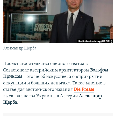
ПРИСОЕДИНЯЙТЕСЬ!
ПОБЕДИТЕЛЕЙ НЕ СУДЯТ?
КРЫМ.НЕПОКОРЕННЫЙ
ELIFBE
УКРАИНСКАЯ ПРОБЛЕМА КРЫМА
Все сайты RFE/RL
Александр Щерба
Проект строительства оперного театра в
Севастополе австрийским архитектором
Вольфом
Приксом
– это не об искусстве, а о «прикрытии
оккупации и больших деньгах». Такое мнение в
статье для австрийского издания
Die Presse
высказал посол Украины в Австрии
Александр
Щерба.