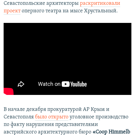
Севастопольские архитекторы
раскритиковали
проект
оперного театра на мысе Хрустальный.
В начале декабря прокуратурой АР Крым и
Севастополя
было открыто
уголовное производство
по факту нарушения представителями
австрийского архитектурного бюро
«Coop Himmelb