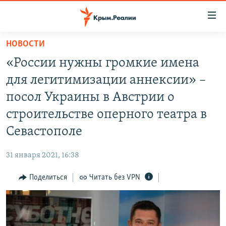
Доступность
ссылки
Вернуться
НОВОСТИ
к
НОВОСТИ
«России нужны громкие имена
основному
СПЕЦПРОЕКТЫ
содержанию
для легитимизации аннексии» –
ВОДА
Вернутся
ГРУЗ 200
посол Украины в Австрии о
к
ИСТОРИЯ
КАРТА ВОЕННЫХ ОБЪЕКТОВ КРЫМА
строительстве оперного театра в
главной
ЕЩЕ
11 ЛЕТ ОККУПАЦИИ КРЫМА. 11 ИСТОРИЙ СОПРОТИВЛЕНИЯ
навигации
Севастополе
Вернутся
РАДІО СВОБОДА
ИНТЕРАКТИВ
к
31 января 2021, 16:38
КАК ОБОЙТИ БЛОКИРОВКУ
ИНФОГРАФИКА
поиску
Поделиться
Читать без VPN
ТЕЛЕПРОЕКТ КРЫМ.РЕАЛИИ
Українською
СОВЕТЫ ПРАВОЗАЩИТНИКОВ
Qırımtatar
ПРОПАВШИЕ БЕЗ ВЕСТИ