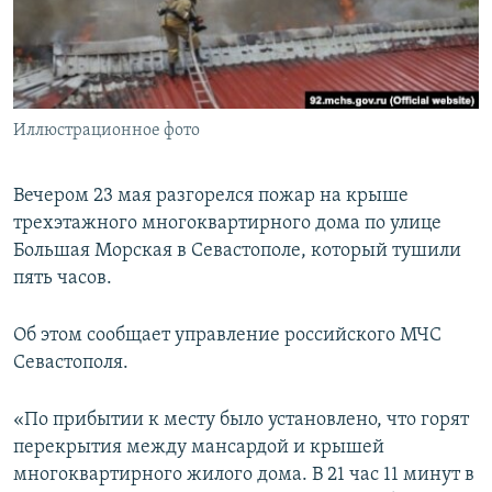
ПРИСОЕДИНЯЙТЕСЬ!
ПОБЕДИТЕЛЕЙ НЕ СУДЯТ?
КРЫМ.НЕПОКОРЕННЫЙ
ELIFBE
Иллюстрационное фото
УКРАИНСКАЯ ПРОБЛЕМА КРЫМА
Все сайты RFE/RL
Вечером 23 мая разгорелся пожар на крыше
трехэтажного многоквартирного дома по улице
Большая Морская в Севастополе, который тушили
пять часов.
Об этом сообщает управление российского МЧС
Севастополя.
«По прибытии к месту было установлено, что горят
перекрытия между мансардой и крышей
многоквартирного жилого дома. В 21 час 11 минут в