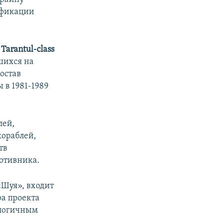
ификации
–
Tarantul-class
шихся на
состав
 в 1981-1989
лей,
кораблей,
тв
ротивника.
«Шуя», входит
а проекта
алогичным