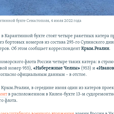
нтинной бухте Севастополя, 4 июля 2022 года
 в Карантинной бухте стоят четыре ракетных катера п
ез бортовых номеров из состава 295-го Сулинского ди
еров. Об этом сообщает корреспондент
Крым.Реалии
.
номорского флота России четыре таких катера: в строю
вой номер 955),
«Набережные Челны»
(953) и
«Иванов
 согласно официальным данным – в отстое.
 Крым.Реалии, в середине июня один из катеров проек
монт
в расположенном в Килен-бухте 13-м судоремонтн
о флота.
номасштабного военного вторжения
армии России в У