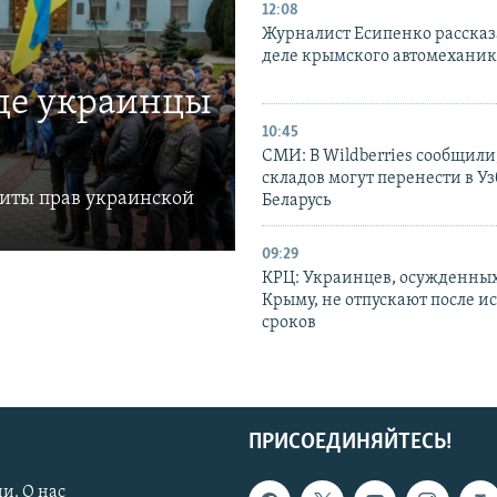
12:08
Журналист Есипенко рассказ
деле крымского автомехани
где украинцы
10:45
СМИ: В Wildberries сообщили,
складов могут перенести в У
щиты прав украинской
Беларусь
09:29
КРЦ: Украинцев, осужденных
Крыму, не отпускают после и
сроков
ПРИСОЕДИНЯЙТЕСЬ!
и. О нас