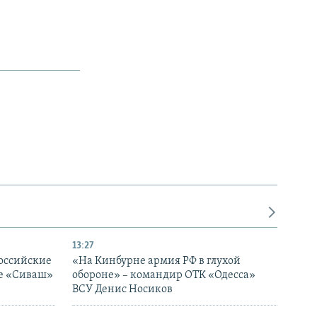
13:27
оссийские
«На Кинбурне армия РФ в глухой
ке «Сиваш»
обороне» – командир ОТК «Одесса»
ВСУ Денис Носиков