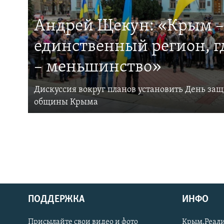
Андрей Щекун: «Крым –
единственный регион, 
– меньшинство»
Дискуссия вокруг планов установить День за
общины Крыма
ПОДДЕРЖКА
ИНФО
Українською
Присылайте свои видео и фото
Крым.Реали