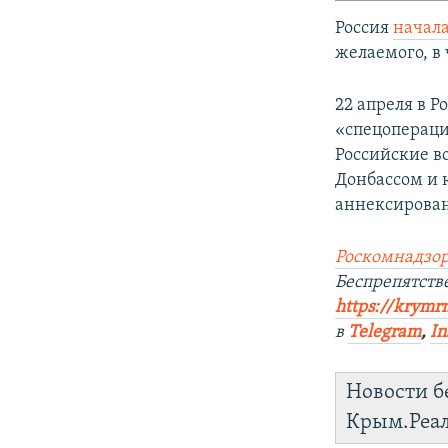
Россия
начал
желаемого, в 
22 апреля в Р
«спецопераци
Российские в
Донбассом и 
аннексирован
Роскомнадзор
Беспрепятст
https://krymr
в
Telegram
,
In
Новости б
Крым.Реа