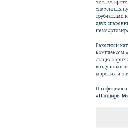
числом проти
спаренных пу
трубчатыми к
двух спарен
неамортизиро
Ракетный кат
комплексом «
стационарных
воздушных це
морских и на
По официаль
«Панцирь-М