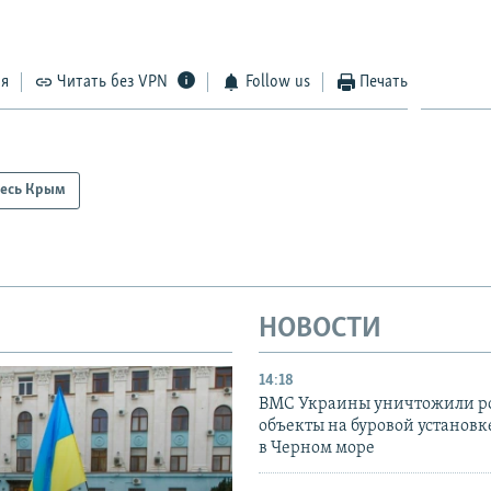
ся
Читать без VPN
Follow us
Печать
есь Крым
НОВОСТИ
14:18
ВМС Украины уничтожили р
объекты на буровой установ
в Черном море