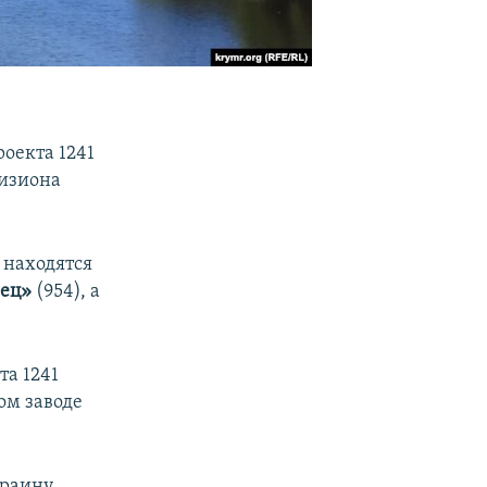
роекта 1241
визиона
 находятся
ец»
(954), а
та 1241
ом заводе
краину