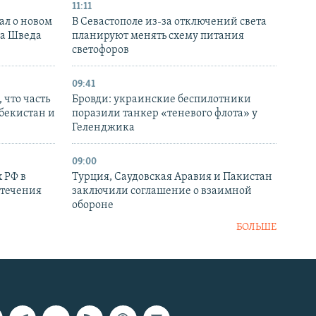
11:11
ал о новом
В Севастополе из-за отключений света
ка Шведа
планируют менять схему питания
светофоров
09:41
 что часть
Бровди: украинские беспилотники
збекистан и
поразили танкер «теневого флота» у
Геленджика
09:00
 РФ в
Турция, Саудовская Аравия и Пакистан
стечения
заключили соглашение о взаимной
обороне
БОЛЬШЕ