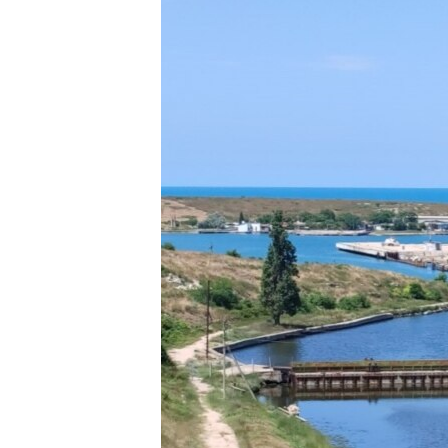
ПОБЕДИТЕЛЕЙ НЕ СУДЯТ?
КРЫМ.НЕПОКОРЕННЫЙ
ELIFBE
УКРАИНСКАЯ ПРОБЛЕМА КРЫМА