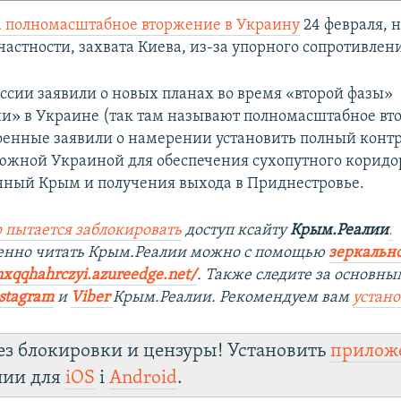
а полномасштабное вторжение в Украину
24 февраля, н
частности, захвата Киева, из-за упорного сопротивлен
оссии заявили о новых планах во время «второй фазы»
и» в Украине (так там называют полномасштабное вт
оенные заявили о намерении установить полный контр
южной Украиной для обеспечения сухопутного коридо
ный Крым и получения выхода в Приднестровье.
 пытается заблокировать
доступ ксайту
Крым.Реалии
.
венно читать Крым.Реалии можно с помощью
зеркально
nxqqhahrczyi.azureedge.net/
. Также следите за основн
stagram
и
Viber
Крым.Реалии. Рекомендуем вам
устан
ез блокировки и цензуры! Установить
прилож
лии для
iOS
і
Android
.