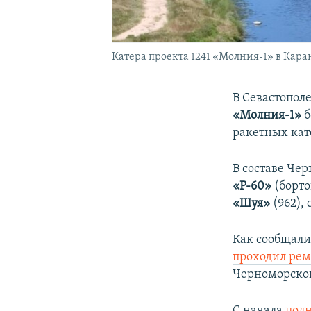
Катера проекта 1241 «Молния-1» в Кара
В Севастополе
«Молния-1»
б
ракетных кат
В составе Чер
«Р-60»
(борто
«Шуя»
(962),
Как сообщали
проходил ре
Черноморског
С начала
пол