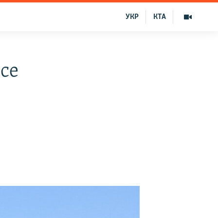
УКР
КТА
все