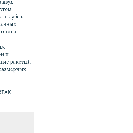
 двух
ругом
 палубе в
ванных
о типа.
им
ей и
ные ракеты),
оразмерных
ЗРАК