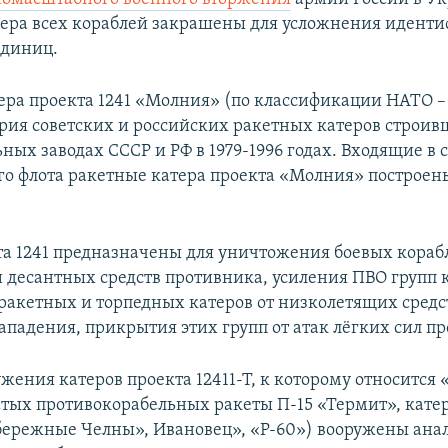
ера всех кораблей закрашены для усложнения идент
единиц.
ера проекта 1241 «Молния» (по классификации НАТО 
серия советских и российских ракетных катеров строив
ных заводах СССР и РФ в 1979-1996 годах. Входящие в 
о флота ракетные катера проекта «Молния» построены
та 1241 предназначены для уничтожения боевых кораб
и десантных средств противника, усиления ПВО групп 
 ракетных и торпедных катеров от низколетящих средс
ападения, прикрытия этих групп от атак лёгких сил п
ужения катеров проекта 12411-Т, к которому относится 
тых противокорабельных ракеты П-15 «Термит», катер
бережные Челны», Ивановец», «Р-60») вооружены ан