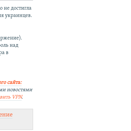
о не достигла
ия украинцев.
оржение).
оль над
ра в
го сайта:
ыми новостями
овить VPN
.
ение