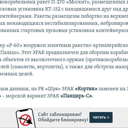
вокорабельных ракет П-270 «Москит», размещенных в
сковых установках КТ-152 с находящимися друг над д
онтейнерами. Ракеты размещены побортно на верхней
ных ненаводящихся нестабилизированных, неброниро
ванных стартовых пусковых установках контейнерног
ер «Р-60» вооружен зенитным ракетно-артиллерийск
Палаш». Этот ЗРАК предназначен для обороны корабл
 объектов от высокоточного оружия (противокорабель
лей (самолеты, вертолеты), а также для обстрела мал
земных целей.
ным данным, на РК «Шуя» ЗРАК
«Кортик»
заменен на 
»
– морской вариант ЗРАК
«Панцирь-С»
.
Сайт заблокирован?
читать >
Обойдите блокировку!