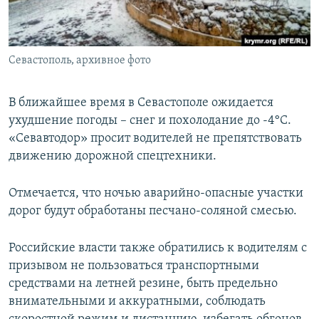
ПРИСОЕДИНЯЙТЕСЬ!
ПОБЕДИТЕЛЕЙ НЕ СУДЯТ?
КРЫМ.НЕПОКОРЕННЫЙ
Севастополь, архивное фото
ELIFBE
УКРАИНСКАЯ ПРОБЛЕМА КРЫМА
В ближайшее время в Севастополе ожидается
Все сайты RFE/RL
ухудшение погоды – снег и похолодание до -4°C.
«Севавтодор» просит водителей не препятствовать
движению дорожной спецтехники.
Отмечается, что ночью аварийно-опасные участки
дорог будут обработаны песчано-соляной смесью.
Российские власти также обратились к водителям с
призывом не пользоваться транспортными
средствами на летней резине, быть предельно
внимательными и аккуратными, соблюдать