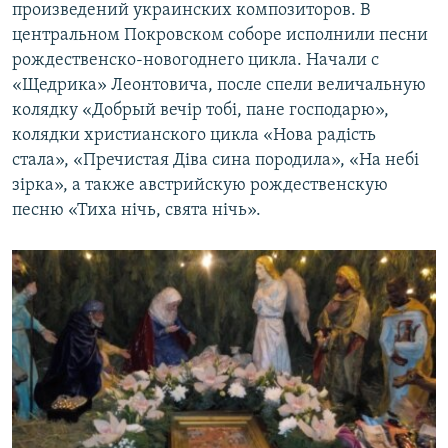
произведений украинских композиторов. В
центральном Покровском соборе исполнили песни
рождественско-новогоднего цикла. Начали с
«Щедрика» Леонтовича, после спели величальную
колядку «Добрый вечір тобі, пане господарю»,
колядки христианского цикла «Нова радість
стала», «Пречистая Діва сина породила», «На небі
зiрка», а также австрийскую рождественскую
песню «Тиха нічь, свята нiчь».