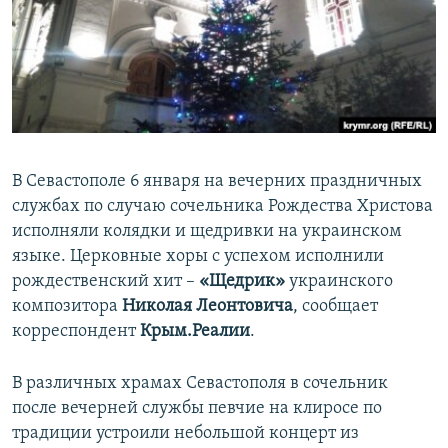
ПРИСОЕДИНЯЙТЕСЬ!
ПОБЕДИТЕЛЕЙ НЕ СУДЯТ?
КРЫМ.НЕПОКОРЕННЫЙ
ELIFBE
УКРАИНСКАЯ ПРОБЛЕМА КРЫМА
Все сайты RFE/RL
В Севастополе 6 января на вечерних праздничных
службах по случаю сочельника Рождества Христова
исполняли колядки и щедривки на украинском
языке. Церковные хоры с успехом исполнили
рождественский хит –
«Щедрик»
украинского
композитора
Николая Леонтовича
, сообщает
корреспондент
Крым.Реалии
.
В различных храмах Севастополя в сочельник
после вечерней службы певчие на клиросе по
традиции устроили небольшой концерт из