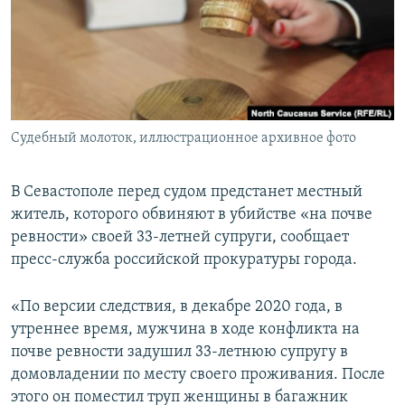
ПРИСОЕДИНЯЙТЕСЬ!
ПОБЕДИТЕЛЕЙ НЕ СУДЯТ?
КРЫМ.НЕПОКОРЕННЫЙ
ELIFBE
УКРАИНСКАЯ ПРОБЛЕМА КРЫМА
Все сайты RFE/RL
Судебный молоток, иллюстрационное архивное фото
В Севастополе перед судом предстанет местный
житель, которого обвиняют в убийстве «на почве
ревности» своей 33-летней супруги, сообщает
пресс-служба российской прокуратуры города.
«По версии следствия, в декабре 2020 года, в
утреннее время, мужчина в ходе конфликта на
почве ревности задушил 33-летнюю супругу в
домовладении по месту своего проживания. После
этого он поместил труп женщины в багажник