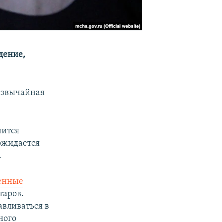
дение,
резвычайная
нится
ожидается
.
енные
таров.
авливаться в
ного