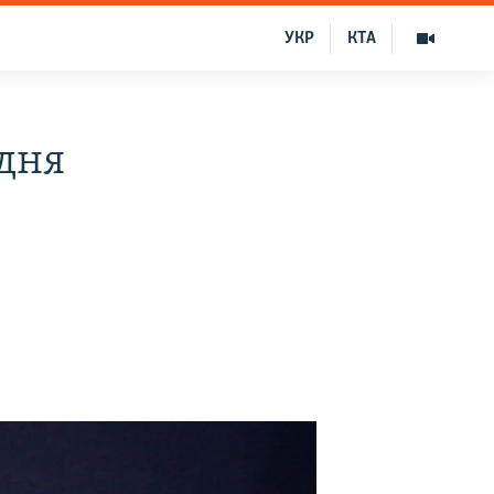
УКР
КТА
 дня