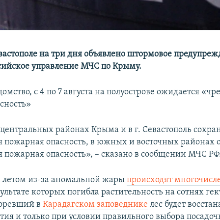
вастополе на три дня объявлено штормовое предупреж
сийское управление МЧС по Крыму.
омство, с 4 по 7 августа на полуострове ожидается «ч
сность»
 центральных районах Крыма и в г. Севастополь сохра
 пожарная опасность, в южных и восточных районах 
 пожарная опасность», – сказано в сообщении МЧС РФ
 летом из-за аномальной жары
происходят многочисл
езультате которых погибла растительность на сотнях гек
горевший в
Карадагском заповеднике
лес будет восстан
етия и только при условии правильного выбора посадоч