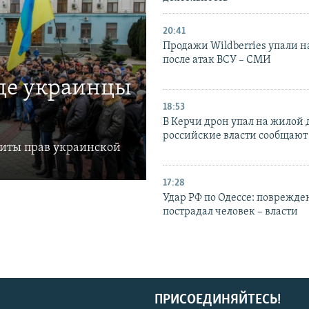
20:41
Продажи Wildberries упали н
после атак ВСУ – СМИ
где украинцы
18:53
В Керчи дрон упал на жилой 
российские власти сообщают
щиты прав украинской
17:28
Удар РФ по Одессе: поврежде
пострадал человек – власти
ПРИСОЕДИНЯЙТЕСЬ!