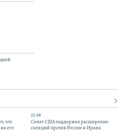
ацией
22:08
т, что
Сенат США поддержал расширение
на его
санкций против России и Ирана