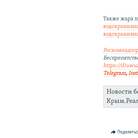
Также жара п
водохранили
водохранили
Роскомнадзор
Беспрепятств
https://d1uwu
Telegram
,
Ins
Новости б
Крым.Реа
Поделить