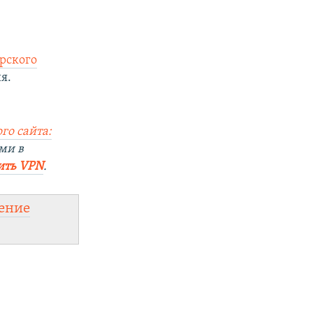
рского
я.
го сайта:
ми в
ить VPN
.
ение