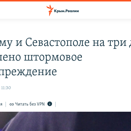
му и Севастополе на три
лено штормовое
преждение
 11:30
ся
Читать без VPN