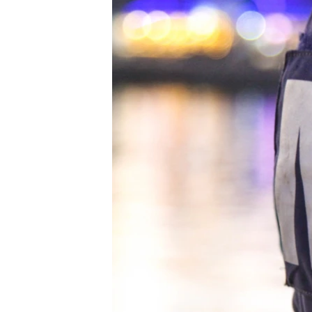
ПОБЕДИТЕЛЕЙ НЕ СУДЯТ?
КРЫМ.НЕПОКОРЕННЫЙ
ELIFBE
УКРАИНСКАЯ ПРОБЛЕМА КРЫМА