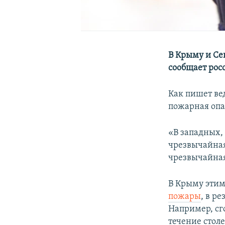
В Крыму и Се
сообщает рос
Как пишет вед
пожарная опа
«В западных,
чрезвычайная
чрезвычайная
В Крыму этим
пожары
, в р
Например, с
течение стол