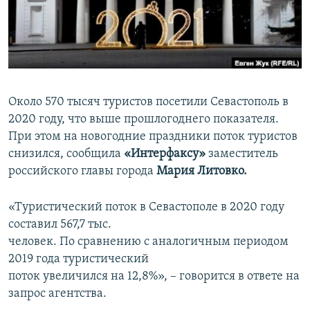
ПРИСОЕДИНЯЙТЕСЬ!
ПОБЕДИТЕЛЕЙ НЕ СУДЯТ?
КРЫМ.НЕПОКОРЕННЫЙ
ELIFBE
УКРАИНСКАЯ ПРОБЛЕМА КРЫМА
Около 570 тысяч туристов посетили Севастополь в
Все сайты RFE/RL
2020 году, что выше прошлогоднего показателя.
При этом на новогодние праздники поток туристов
снизился, сообщила
«Интерфаксу»
заместитель
российского главы города
Мария Литовко.
«Туристический поток в Севастополе в 2020 году
составил 567,7 тыс.
человек. По сравнению с аналогичным периодом
2019 года туристический
поток увеличился на 12,8%», – говорится в ответе на
запрос агентства.