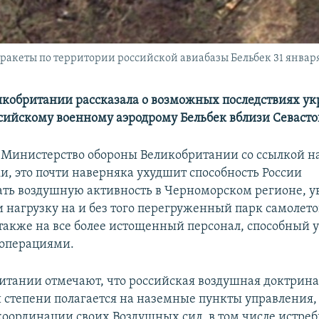
акеты по территории российской авиабазы Бельбек 31 января
икобритании рассказала о возможных последствиях у
ссийскому военному аэродрому Бельбек вблизи Севасто
 Министерство обороны Великобритании со ссылкой н
и, это почти наверняка ухудшит способность России
ть воздушную активность в Черноморском регионе, у
и нагрузку на и без того перегруженный парк самолето
также на все более истощенный персонал, способный 
операциями.
ритании отмечают, что российская воздушная доктрина
 степени полагается на наземные пункты управления,
 координации своих Воздушных сил, в том числе истреб