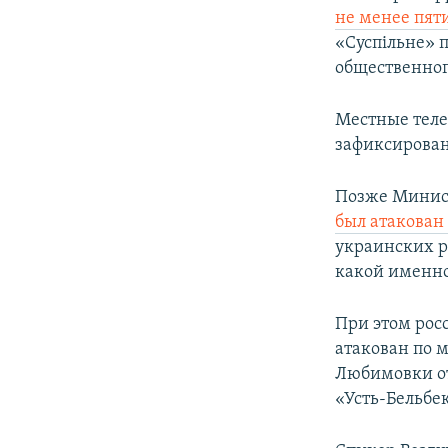
не менее пят
«Суспільне» 
общественног
Местные теле
зафиксирован
Позже Минист
был атакован
украинских р
какой именно
При этом рос
атакован по 
Любимовки от
«Усть-Бельбек