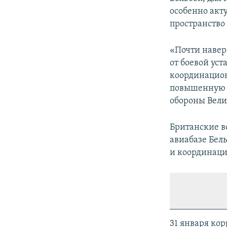
особенно акт
пространство
«Почти навер
от боевой ус
координацион
повышенную в
обороны Вели
Британские во
авиабазе Бел
и координаци
31 января ко