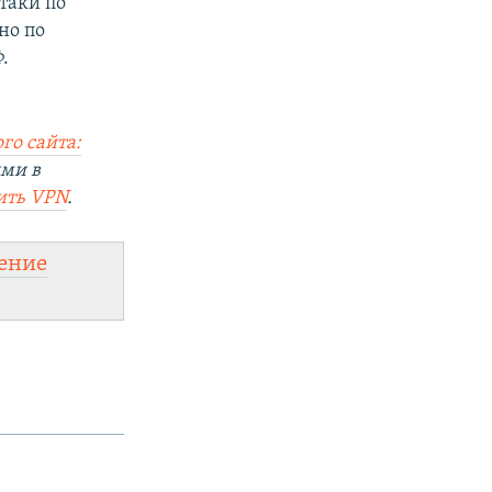
атаки по
но по
.
го сайта:
ями в
ить VPN
.
ение