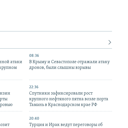
08:36
нной атаки
В Крыму и Севастополе отражали атаку
 крупном
дронов, были слышны взрывы
22:36
ензин
Спутники зафиксировали рост
ерты
крупного нефтяного пятна возле порта
оровью
Тамань в Краснодарском крае РФ
20:40
розит
Турция и Ирак ведут переговоры об