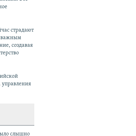
ное
йчас страдают
и важным
ние, создавая
терство
сийской
а управления
 было слышно