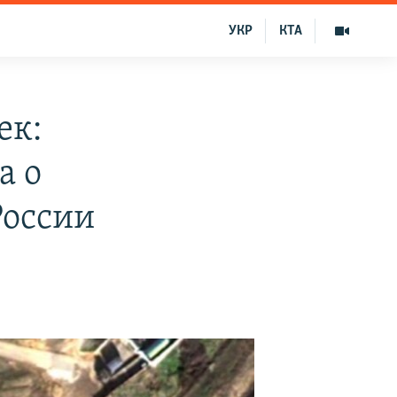
УКР
КТА
ек:
а о
России