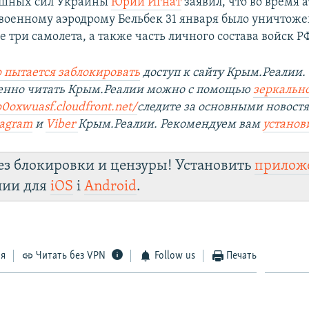
ушных сил Украины
Юрий Игнат
заявил, что во время 
военному аэродрому Бельбек 31 января было уничтоже
три самолета, а также часть личного состава войск РФ
 пытается заблокировать
доступ к сайту Крым.Реалии.
венно читать Крым.Реалии можно с помощью
зеркально
p0oxwuasf.cloudfront.net/
следите за основными новост
tagram
и
Viber
Крым.Реалии. Рекомендуем вам
установ
ез блокировки и цензуры! Установить
прилож
лии для
iOS
і
Android
.
ся
Читать без VPN
Follow us
Печать