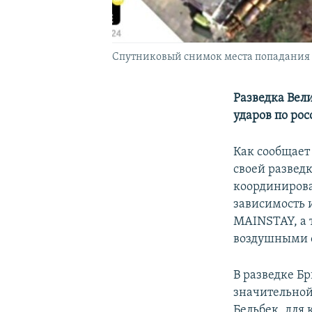
Спутниковый снимок места попадания р
Разведка Вел
ударов по ро
Как сообщает
своей разведк
координирова
зависимость 
MAINSTAY, а 
воздушными 
В разведке Б
значительной
Бельбек, для