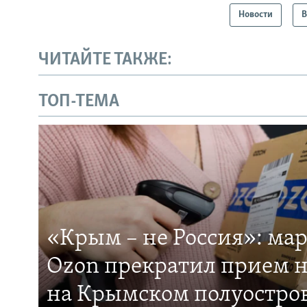
Новости
В
ЧИТАЙТЕ ТАКЖЕ:
ТОП-ТЕМА
«Крым – не Россия»: ма
Ozon прекратил прием н
на Крымском полуостро