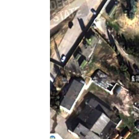
ПОБЕДИТЕЛЕЙ НЕ СУДЯТ?
КРЫМ.НЕПОКОРЕННЫЙ
ELIFBE
УКРАИНСКАЯ ПРОБЛЕМА КРЫМА