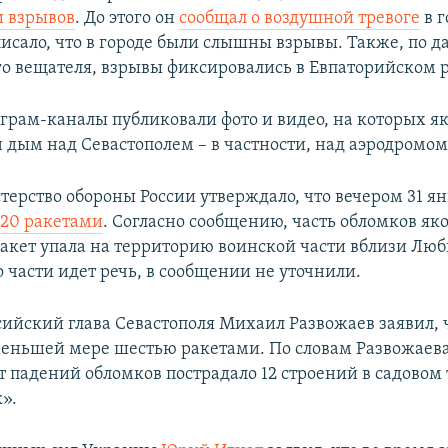
и взрывов
. До этого он
сообщал о воздушной тревоге
в г
писало, что в городе были слышны взрывы. Также, по 
о вещателя, взрывы фиксировались в Евпаторийском 
грам-каналы публиковали фото и видео, на которых я
 дым над Севастополем – в частности, над аэродромом
ерство обороны России утверждало, что вечером 31 я
 20 ракетами
. Согласно сообщению, часть обломков як
акет упала на территорию воинской части вблизи Лю
 части идет речь, в сообщении не уточнили.
сийский глава Севастополя Михаил Развожаев заявил, 
меньшей мере шестью ракетами. По словам Развожаев
 падений обломков пострадало 12 строений в садовом
».