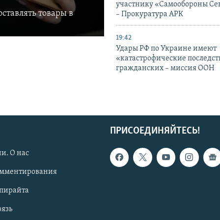
участнику «Самообороны Се
ставлять товары в
– Прокуратура АРК
19:42
Удары РФ по Украине имеют
«катастрофические последст
гражданских – миссия ООН
ПРИСОЕДИНЯЙТЕСЬ!
и. О нас
омментирования
опирайта
вязь