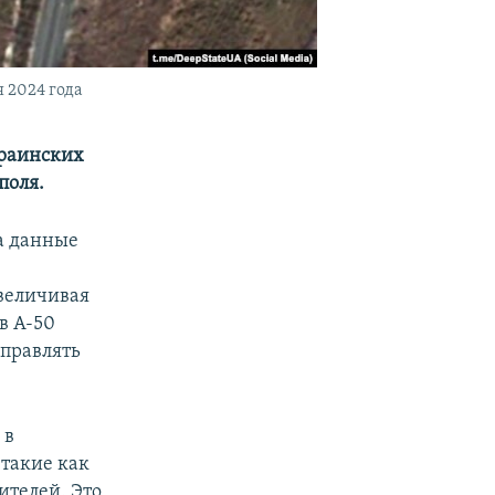
 2024 года
краинских
поля.
а данные
величивая
в А-50
управлять
 в
 такие как
ителей. Это