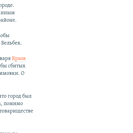
ороде.
данным
районе.
кобы
 Бельбек.
нваря
Крым
обы сбитых
бимовки. О
что город был
а, помимо
 товариществе