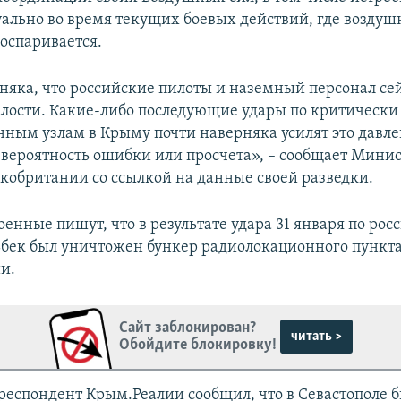
уально во время текущих боевых действий, где воздуш
 оспаривается.
няка, что российские пилоты и наземный персонал се
талости. Какие-либо последующие удары по критическ
ным узлам в Крыму почти наверняка усилят это давле
ероятность ошибки или просчета», – сообщает Минис
кобритании со ссылкой на данные своей разведки.
енные пишут, что в результате удара 31 января по рос
ьбек был уничтожен бункер радиолокационного пункт
и.
Сайт заблокирован?
читать >
Обойдите блокировку!
рреспондент Крым.Реалии сообщил, что в Севастополе