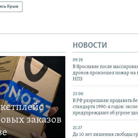
есь Крым
НОВОСТИ
09:19
В Ярославле после массирова
дронов произошел пожар на
НПЗ
23:00
В РФ разрешили продавать б
ркетплейс
стандарта 1990-х годов: эксп
предупреждают об угрозе зд
овых заказов
21:27
ве
До 10 лет лишения свободы г