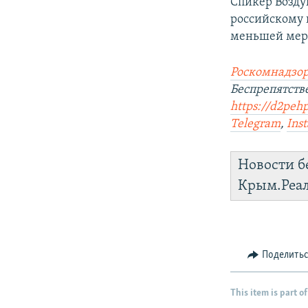
Спикер Возд
российскому 
меньшей мере 
Роскомнадзор
Беспрепятст
https://d2peh
Telegram
,
Ins
Новости б
Крым.Реа
Поделить
This item is part of