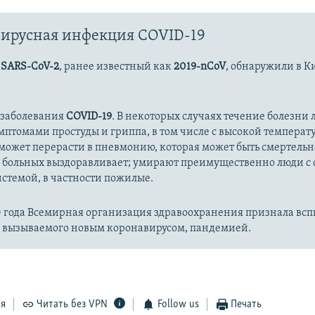
ирусная инфекция COVID-19
с
SARS-CoV-2
, ранее известный как
2019-nCoV
, обнаружили в К
 заболевания
COVID-19
. В некоторых случаях течение болезни л
имптомами простуды и гриппа, в том числе с высокой температ
может перерасти в пневмонию, которая может быть смертельн
 больных выздоравливает; умирают преимущественно люди с
стемой, в частности пожилые.
20 года Всемирная организация здравоохранения признала вс
, вызываемого новым коронавирусом, пандемией.
ся
Читать без VPN
Follow us
Печать