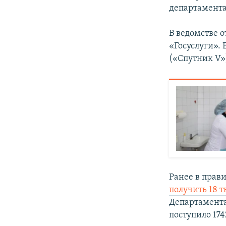
департамента
В ведомстве 
«Госуслуги».
(«Спутник V»
Ранее в прави
получить 18 т
Департамента
поступило 17