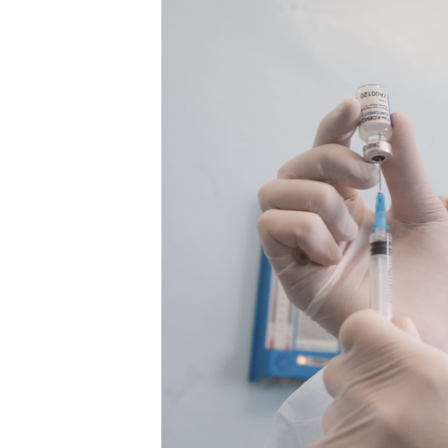
ПОБЕДИТЕЛЕЙ НЕ СУДЯТ?
КРЫМ.НЕПОКОРЕННЫЙ
ELIFBE
УКРАИНСКАЯ ПРОБЛЕМА КРЫМА