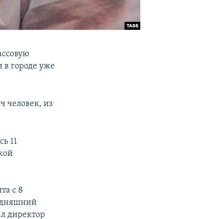
ассовую
 в городе уже
ч человек, из
ь 11
кой
та с 8
годняшний
ал директор