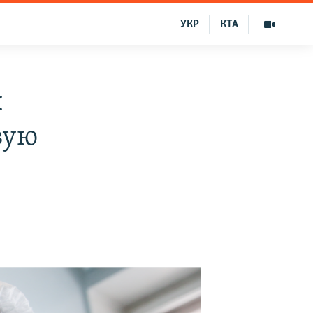
УКР
КТА
и
вую