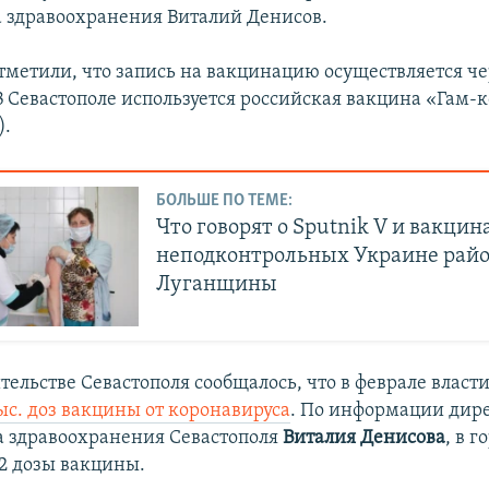
 здравоохранения Виталий Денисов.
отметили, что запись на вакцинацию осуществляется че
 В Севастополе используется российская вакцина «Гам-
).
БОЛЬШЕ ПО ТЕМЕ:
Что говорят о Sputnik V и вакцин
неподконтрольных Украине рай
Луганщины
тельстве Севастополя сообщалось, что в феврале влас
ыс. доз вакцины от коронавируса
. По информации дир
 здравоохранения Севастополя
Виталия Денисова
, в г
42 дозы вакцины.