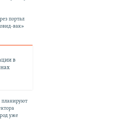
рез портал
ковид-вак»
ации в
онах
ти планируют
ектора
ород уже