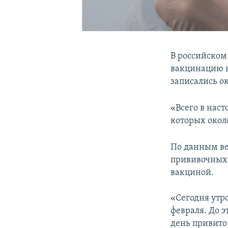
В российском
вакцинацию н
записались ок
«Всего в нас
которых около
По данным ве
прививочных 
вакциной.
«Сегодня утр
февраля. До 
день привито