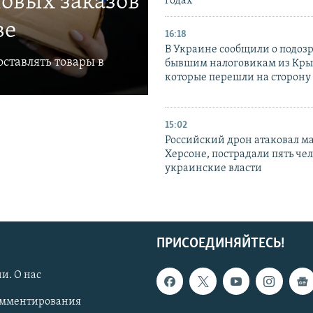
овых заказов
годах
ве
16:18
В Украине сообщили о подоз
ставлять товары в
бывшим налоговикам из Кры
которые перешли на сторону
15:02
Российский дрон атаковал м
Херсоне, пострадали пять чел
украинские власти
ПРИСОЕДИНЯЙТЕСЬ!
и. О нас
омментирования