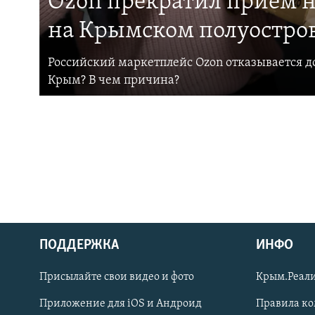
Ozon прекратил прием н
на Крымском полуостро
Российский маркетплейс Ozon отказывается до
Крым? В чем причина?
ПОДДЕРЖКА
ИНФО
Українською
Присылайте свои видео и фото
Крым.Реали
Qırımtatar
Приложение для iOS и Андроид
Правила к