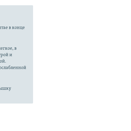
итае в конце
егкое, в
урой и
ой.
 ослабленной
пышку