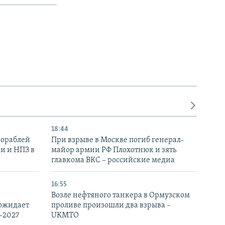
18:44
кораблей
При взрыве в Москве погиб генерал-
и и НПЗ в
майор армии РФ Плохотнюк и зять
главкома ВКС – российские медиа
16:55
Возле нефтяного танкера в Ормузском
 ожидает
проливе произошли два взрыва –
-2027
UKMTO