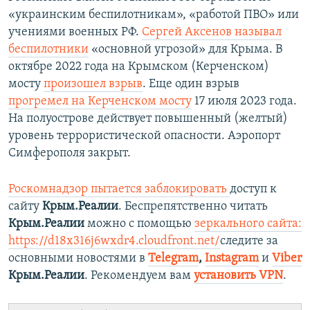
«украинским беспилотникам», «работой ПВО» или
учениями военных РФ.
Сергей Аксенов называл
беспилотники
«основной угрозой» для Крыма. В
октябре 2022 года на Крымском (Керченском)
мосту
произошел взрыв
. Еще один взрыв
прогремел на Керченском мосту
17 июля 2023 года.
На полуострове действует повышенный (желтый)
уровень террористической опасности. Аэропорт
Симферополя закрыт.
Роскомнадзор пытается заблокировать
доступ к
сайту
Крым.Реалии
. Беспрепятственно читать
Крым.Реалии
можно с помощью
зеркального сайта:
https://d18x316j6wxdr4.cloudfront.net/
следите за
основными новостями в
Telegram
,
Instagram
и
Viber
Крым.Реалии
. Рекомендуем вам
установить
VPN
.