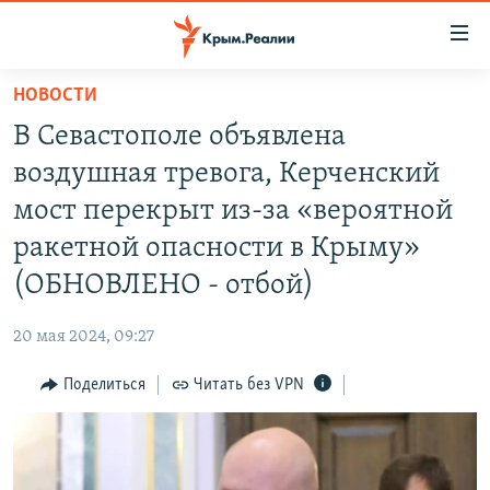
Доступность
ссылки
Вернуться
НОВОСТИ
к
НОВОСТИ
В Севастополе объявлена
основному
СПЕЦПРОЕКТЫ
содержанию
воздушная тревога, Керченский
ВОДА
Вернутся
ГРУЗ 200
мост перекрыт из-за «вероятной
к
ИСТОРИЯ
КАРТА ВОЕННЫХ ОБЪЕКТОВ КРЫМА
ракетной опасности в Крыму»
главной
ЕЩЕ
11 ЛЕТ ОККУПАЦИИ КРЫМА. 11 ИСТОРИЙ СОПРОТИВЛЕНИЯ
навигации
(ОБНОВЛЕНО - отбой)
Вернутся
РАДІО СВОБОДА
ИНТЕРАКТИВ
к
20 мая 2024, 09:27
КАК ОБОЙТИ БЛОКИРОВКУ
ИНФОГРАФИКА
поиску
Поделиться
Читать без VPN
ТЕЛЕПРОЕКТ КРЫМ.РЕАЛИИ
Українською
СОВЕТЫ ПРАВОЗАЩИТНИКОВ
Qırımtatar
ПРОПАВШИЕ БЕЗ ВЕСТИ