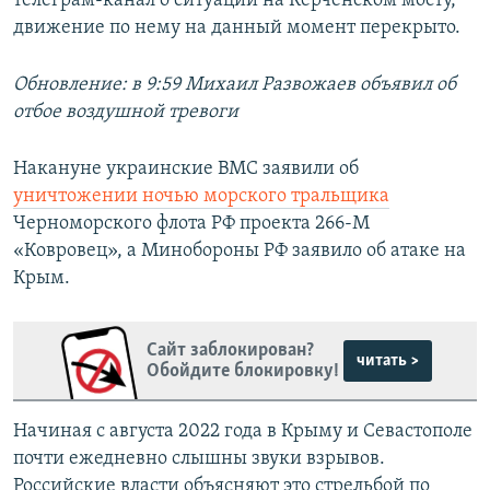
телеграм-канал о ситуации на Керченском мосту,
движение по нему на данный момент перекрыто.
Обновление: в 9:59 Михаил Развожаев объявил об
отбое воздушной тревоги
Накануне украинские ВМС заявили об
уничтожении ночью морского тральщика
Черноморского флота РФ проекта 266-М
«Ковровец», а Минобороны РФ заявило об атаке на
Крым.
Сайт заблокирован?
читать >
Обойдите блокировку!
Начиная с августа 2022 года в Крыму и Севастополе
почти ежедневно слышны звуки взрывов.
Российские власти объясняют это стрельбой по