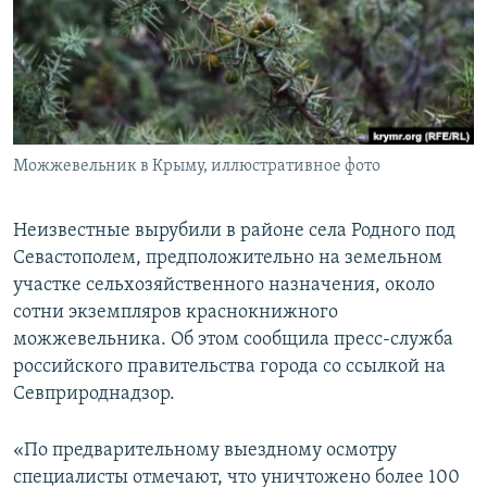
ПРИСОЕДИНЯЙТЕСЬ!
ПОБЕДИТЕЛЕЙ НЕ СУДЯТ?
КРЫМ.НЕПОКОРЕННЫЙ
ELIFBE
УКРАИНСКАЯ ПРОБЛЕМА КРЫМА
Все сайты RFE/RL
Можжевельник в Крыму, иллюстративное фото
Неизвестные вырубили в районе села Родного под
Севастополем, предположительно на земельном
участке сельхозяйственного назначения, около
сотни экземпляров краснокнижного
можжевельника. Об этом сообщила пресс-служба
российского правительства города со ссылкой на
Севприроднадзор.
«По предварительному выездному осмотру
специалисты отмечают, что уничтожено более 100