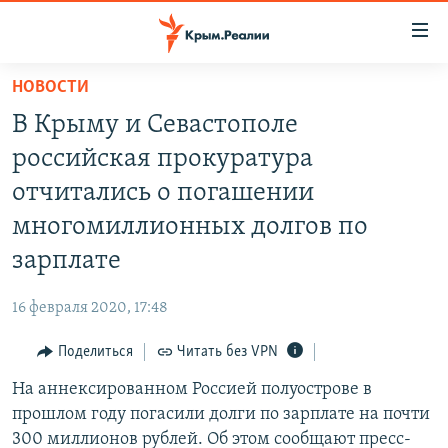
Доступность
ссылки
Вернуться
НОВОСТИ
к
НОВОСТИ
В Крыму и Севастополе
основному
СПЕЦПРОЕКТЫ
содержанию
российская прокуратура
ВОДА
Вернутся
ГРУЗ 200
отчитались о погашении
к
ИСТОРИЯ
КАРТА ВОЕННЫХ ОБЪЕКТОВ КРЫМА
многомиллионных долгов по
главной
ЕЩЕ
11 ЛЕТ ОККУПАЦИИ КРЫМА. 11 ИСТОРИЙ СОПРОТИВЛЕНИЯ
навигации
зарплате
Вернутся
РАДІО СВОБОДА
ИНТЕРАКТИВ
к
16 февраля 2020, 17:48
КАК ОБОЙТИ БЛОКИРОВКУ
ИНФОГРАФИКА
поиску
Поделиться
Читать без VPN
ТЕЛЕПРОЕКТ КРЫМ.РЕАЛИИ
Українською
На аннексированном Россией полуострове в
СОВЕТЫ ПРАВОЗАЩИТНИКОВ
Qırımtatar
прошлом году погасили долги по зарплате на почти
ПРОПАВШИЕ БЕЗ ВЕСТИ
300 миллионов рублей. Об этом сообщают пресс-