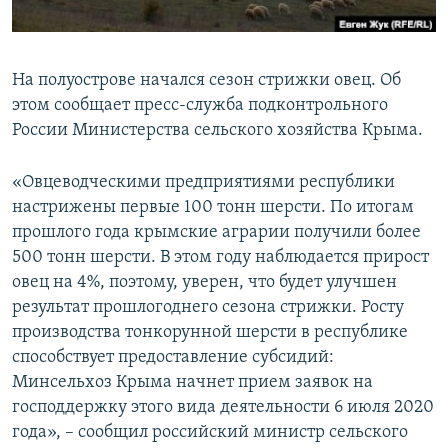
ПРИСОЕДИНЯЙТЕСЬ!
ПОБЕДИТЕЛЕЙ НЕ СУДЯТ?
КРЫМ.НЕПОКОРЕННЫЙ
На полуострове начался сезон стрижки овец. Об
ELIFBE
этом сообщает пресс-служба подконтрольного
УКРАИНСКАЯ ПРОБЛЕМА КРЫМА
России Министерства сельского хозяйства Крыма.
Все сайты RFE/RL
«Овцеводческими предприятиями республики
настрижены первые 100 тонн шерсти. По итогам
прошлого года крымские аграрии получили более
500 тонн шерсти. В этом году наблюдается прирост
овец на 4%, поэтому, уверен, что будет улучшен
результат прошлогоднего сезона стрижки. Росту
производства тонкорунной шерсти в республике
способствует предоставление субсидий:
Минсельхоз Крыма начнет прием заявок на
господдержку этого вида деятельности 6 июля 2020
года», – сообщил российский министр сельского