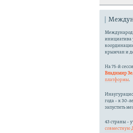
Междун
Международн
инициатива 
координации
крымчан и д
На 75-й сесс
Владимир З
платформы
.
Инаугурацион
года – к 30
запустить м
43 страны –
совместную 