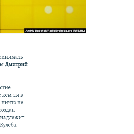
принимать
ны
Дмитрий
стие
с кем ты в
 ничто не
создан
ринадлежит
Кулеба.