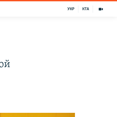
УКР
КТА
ой