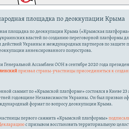
ародная площадка по деоккупации Крыма
ая площадка по деоккупации Крыма («Крымская платформа»
украинских властей по созданию переговорной платформы дл
 действий Украины и международных партнеров по защите 
еоккупации аннексированного полуострова.
ии Генеральной Ассамблеи ООН в сентябре 2020 года президе
еленский
призвал страны-участницы присоединиться к созда
ной саммит по «Крымской платформе» состоялся в Киеве 23 а
-летней годовщине Независимости Украины. Он был призван о
еждународный формат по вопросу деоккупации Крыма.
 участницы первого саммита «Крымской платформы»
подписал
Декларацию
с призывом восстановить территориальную целос