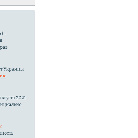
) –
я
прав
нт Украины
нию
вгуста 2021
фициально
и
тность