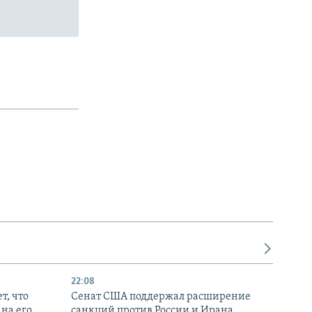
22:08
т, что
Сенат США поддержал расширение
на его
санкций против России и Ирана