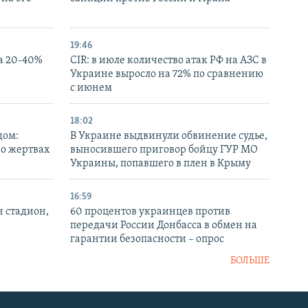
19:46
а 20-40%
CIR: в июле количество атак РФ на АЗС в
Украине выросло на 72% по сравнению
с июнем
18:02
дом:
В Украине выдвинули обвинение судье,
 о жертвах
выносившего приговор бойцу ГУР МО
Украины, попавшего в плен в Крыму
16:59
н стадион,
60 процентов украинцев против
передачи России Донбасса в обмен на
гарантии безопасности – опрос
БОЛЬШЕ