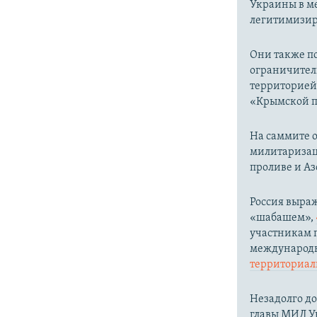
Украины в ме
легитимизир
Они также п
ограничител
территорией
«Крымской пл
На саммите о
милитаризац
проливе и Аз
Россия выра
«шабашем»,
участникам п
международн
территориаль
Незадолго до
главы МИД 