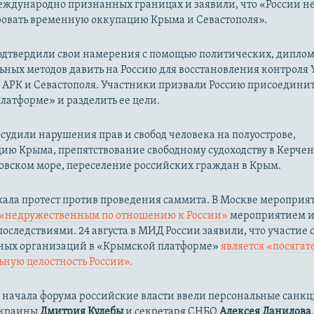
ждународно признанных границах и заявили, что «России не
овать временную оккупацию Крыма и Севастополя».
одтвердили свои намерения с помощью политических, дипло
ьных методов давить на Россию для восстановления контроля
 АРК и Севастополя. Участники призвали Россию присоединит
атформе» и разделить ее цели.
судили нарушения прав и свобод человека на полуострове,
ию Крыма, препятствование свободному судоходству в Керче
овском море, переселение российских граждан в Крым.
жала протест против проведения саммита. В Москве мероприя
«недружественным по отношению к России»
мероприятием и 
оследствиями. 24 августа в МИД России заявили, что участие 
ых организаций в «Крымской платформе»
является «посягат
ную целостность России».
 начала форума российские власти ввели персональные санк
Украины
Дмитрия Кулебы
и секретаря СНБО
Алексея Данилова