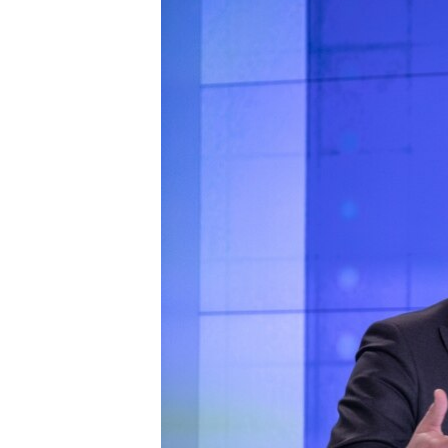
ПОБЕДИТЕЛЕЙ НЕ СУДЯТ?
КРЫМ.НЕПОКОРЕННЫЙ
ELIFBE
УКРАИНСКАЯ ПРОБЛЕМА КРЫМА