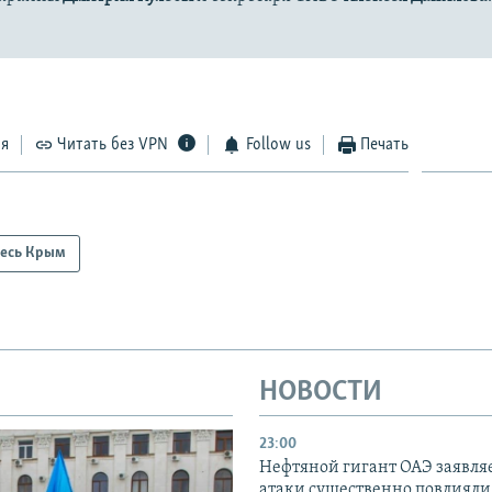
ся
Читать без VPN
Follow us
Печать
есь Крым
НОВОСТИ
23:00
Нефтяной гигант ОАЭ заявляе
атаки существенно повлияли 