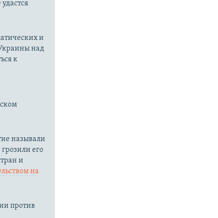
 удастся
матических и
 Украины над
ься к
нском
тие называли
грозили его
стран и
ельством на
ции против
.