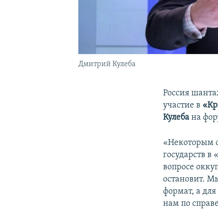
Дмитрий Кулеба
Россия шанта
участие в
«Кр
Кулеба
на фор
«Некоторым о
государств в 
вопросе окку
остановит. М
формат, а для
нам по справ