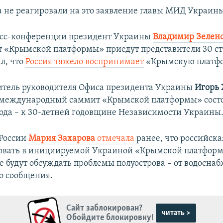
а не реагировали на это заявление главы МИД Украин
есс-конференции президент Украины
Владимир Зелен
т «Крымской платформы» приедут представители 30 ст
л, что
Россия тяжело воспринимает
«Крымскую платфо
итель руководителя Офиса президента Украины
Игорь
 международный саммит «Крымской платформы» состо
 года – к 30-летней годовщине Независимости Украины
России
Мария Захарова
отмечала
ранее, что российска
вовать в инициируемой Украиной «Крымской платформе
е будут обсуждать проблемы полуострова – от водосна
о сообщения.
Сайт заблокирован?
читать >
Обойдите блокировку!