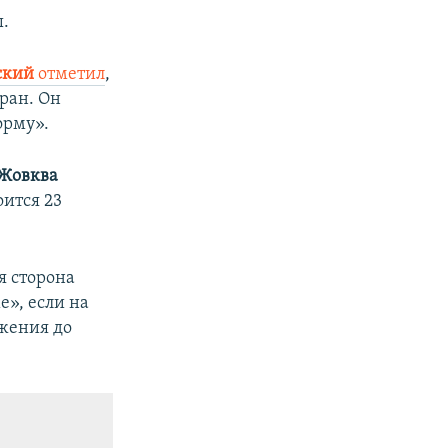
ы.
ский
отметил
,
ран. Он
рму».
 Жовква
ится 23
.
я сторона
», если на
бжения до