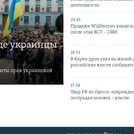
деятельность
20:41
Продажи Wildberries упали н
после атак ВСУ – СМИ
где украинцы
18:53
В Керчи дрон упал на жилой 
российские власти сообщают
щиты прав украинской
17:28
Удар РФ по Одессе: поврежде
пострадал человек – власти