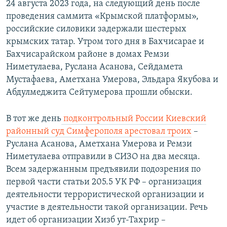
24 августа 2023 года, на следующий день после
проведения саммита «Крымской платформы»,
российские силовики задержали шестерых
крымских татар. Утром того дня в Бахчисарае и
Бахчисарайском районе в домах Ремзи
Ниметулаева, Руслана Асанова, Сейдамета
Мустафаева, Аметхана Умерова, Эльдара Якубова и
Абдулмеджита Сейтумерова прошли обыски.
В тот же день
подконтрольный России Киевский
районный суд Симферополя арестовал троих
–
Руслана Асанова, Аметхана Умерова и Ремзи
Ниметулаева отправили в СИЗО на два месяца.
Всем задержанным предъявили подозрения по
первой части статьи 205.5 УК РФ – организация
деятельности террористической организации и
участие в деятельности такой организации. Речь
идет об организации Хизб ут-Тахрир –