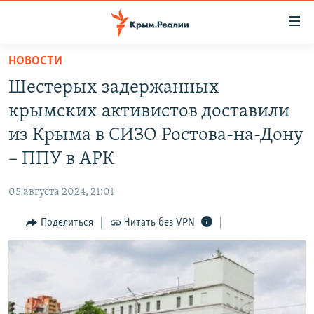
Доступность
ссылки
Вернуться
НОВОСТИ
к
НОВОСТИ
Шестерых задержанных
основному
СПЕЦПРОЕКТЫ
содержанию
крымских активистов доставили
ВОДА
Вернутся
ГРУЗ 200
из Крыма в СИЗО Ростова-на-Дону
к
ИСТОРИЯ
КАРТА ВОЕННЫХ ОБЪЕКТОВ КРЫМА
– ППУ в АРК
главной
ЕЩЕ
11 ЛЕТ ОККУПАЦИИ КРЫМА. 11 ИСТОРИЙ СОПРОТИВЛЕНИЯ
навигации
05 августа 2024, 21:01
Вернутся
РАДІО СВОБОДА
ИНТЕРАКТИВ
к
Поделиться
Читать без VPN
КАК ОБОЙТИ БЛОКИРОВКУ
ИНФОГРАФИКА
поиску
ТЕЛЕПРОЕКТ КРЫМ.РЕАЛИИ
Українською
СОВЕТЫ ПРАВОЗАЩИТНИКОВ
Qırımtatar
ПРОПАВШИЕ БЕЗ ВЕСТИ