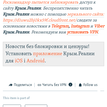
Роскомнадзор пытается заблокировать
доступ к
сайту
Крым.Реалии
. Беспрепятственно читать
Крым.Реалии
можно с помощью
зеркального сайта:
https://d1uwu2hj0kx59f.cloudfront.net/
следите за
основными новостями в
Telegram
,
Instagram
и
Viber
Крым.Реалии
. Рекомендуем вам
установить VPN
.
Новости без блокировки и цензуры!
Установить
приложение
Крым.Реалии
для
iOS
і
Android
.
Поделиться
Читать без VPN
Follow us
This item is part of