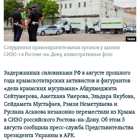
ПРИСОЕДИНЯЙТЕСЬ!
ПОБЕДИТЕЛЕЙ НЕ СУДЯТ?
КРЫМ.НЕПОКОРЕННЫЙ
ELIFBE
УКРАИНСКАЯ ПРОБЛЕМА КРЫМА
Все сайты RFE/RL
Сотрудники правоохранительных органов у здания
СИЗО-1 в Ростове-на-Дону, иллюстративное фото
Задержанных силовиками РФ в августе прошлого
года крымскотатарских активистов и фигурантов
«дела крымских мусульман» Абдулмеджита
Сейтумерова, Аметхана Умерова, Эльдара Якубова,
Сейдамета Мустафаев, Рэмзи Неметулаева и
Руслана Асанова незаконно переместили из Крыма
в СИЗО российского Ростова-на-Дону. Об этом 5
августа сообщила пресс-служба Представительства
президента Украины в АРК.