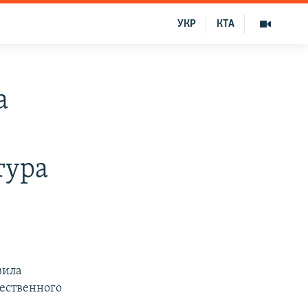
УКР
КТА
а
тура
вила
ественного