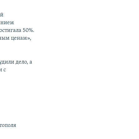
ий
шением
остигала 50%.
нным ценам»,
дили дело, а
и с
,
стополя