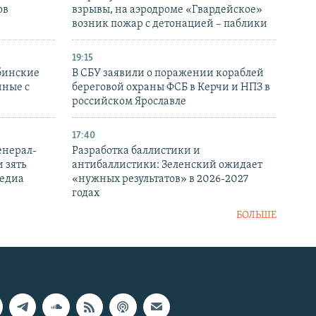
ов
взрывы, на аэродроме «Гвардейское»
возник пожар с детонацией – паблики
19:15
бинские
В СБУ заявили о поражении кораблей
нные с
береговой охраны ФСБ в Керчи и НПЗ в
российском Ярославле
17:40
енерал-
Разработка баллистики и
 зять
антибаллистики: Зеленский ожидает
медиа
«нужных результатов» в 2026-2027
годах
БОЛЬШЕ