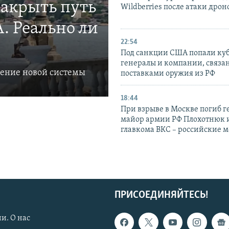
закрыть путь
Wildberries после атаки дрон
. Реально ли
22:54
Под санкции США попали ку
генералы и компании, связа
ление новой системы
поставками оружия из РФ
18:44
При взрыве в Москве погиб г
майор армии РФ Плохотнюк и
главкома ВКС – российские 
ПРИСОЕДИНЯЙТЕСЬ!
и. О нас