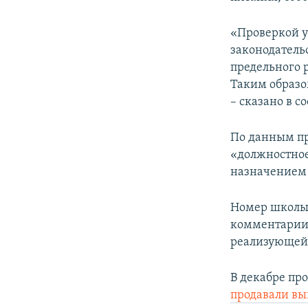
ПОБЕДИТЕЛЕЙ НЕ СУДЯТ?
КРЫМ.НЕПОКОРЕННЫЙ
«Проверкой у
законодатель
ELIFBE
предельного 
УКРАИНСКАЯ ПРОБЛЕМА КРЫМА
Таким образо
– сказано в с
По данным пр
«должностное
назначением 
Номер школы 
комментарии 
реализующей 
В декабре про
продавали в