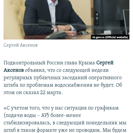
ПРИСОЕДИНЯЙТЕСЬ!
ПОБЕДИТЕЛЕЙ НЕ СУДЯТ?
КРЫМ.НЕПОКОРЕННЫЙ
ELIFBE
УКРАИНСКАЯ ПРОБЛЕМА КРЫМА
Все сайты RFE/RL
Сергей Аксенов
Подконтрольный России глава Крыма
Сергей
Аксенов
объявил, что со следующей недели
регулярных публичных заседаний оперативного
штаба по проблемам водоснабжения не будет. Об
этом он сказал 22 марта.
«С учетом того, что у нас ситуация по графикам
(подачи воды
– КР
) более-менее
стабилизировалась, в следующий понедельник мы
штаб в таком формате уже не проводим. Мы будем