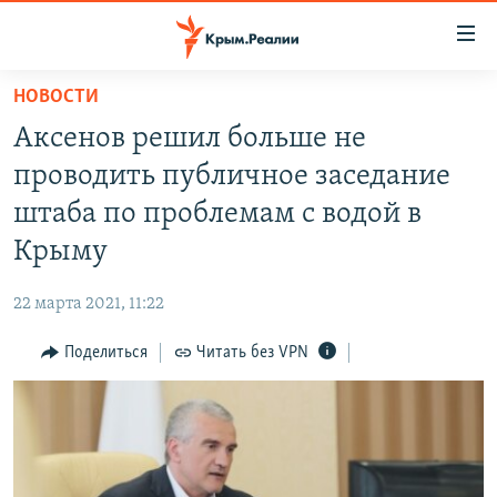
Доступность
ссылки
Вернуться
НОВОСТИ
к
НОВОСТИ
Аксенов решил больше не
основному
СПЕЦПРОЕКТЫ
содержанию
проводить публичное заседание
ВОДА
Вернутся
ГРУЗ 200
штаба по проблемам с водой в
к
ИСТОРИЯ
КАРТА ВОЕННЫХ ОБЪЕКТОВ КРЫМА
Крыму
главной
ЕЩЕ
11 ЛЕТ ОККУПАЦИИ КРЫМА. 11 ИСТОРИЙ СОПРОТИВЛЕНИЯ
навигации
22 марта 2021, 11:22
Вернутся
РАДІО СВОБОДА
ИНТЕРАКТИВ
к
Поделиться
Читать без VPN
КАК ОБОЙТИ БЛОКИРОВКУ
ИНФОГРАФИКА
поиску
ТЕЛЕПРОЕКТ КРЫМ.РЕАЛИИ
Українською
СОВЕТЫ ПРАВОЗАЩИТНИКОВ
Qırımtatar
ПРОПАВШИЕ БЕЗ ВЕСТИ