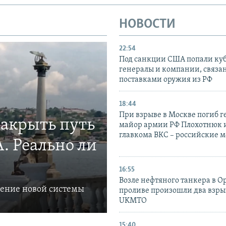
НОВОСТИ
22:54
Под санкции США попали ку
генералы и компании, связа
поставками оружия из РФ
18:44
При взрыве в Москве погиб г
закрыть путь
майор армии РФ Плохотнюк и
главкома ВКС – российские 
. Реально ли
16:55
Возле нефтяного танкера в 
ление новой системы
проливе произошли два взры
UKMTO
15:40