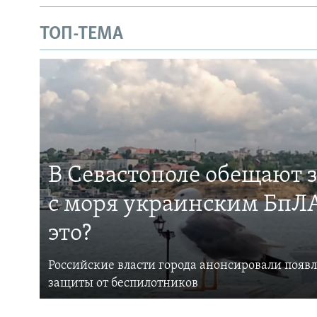
ТОП-ТЕМА
В Севастополе обещают 
с моря украинским БпЛА
это?
Российские власти города анонсировали появ
защиты от беспилотников