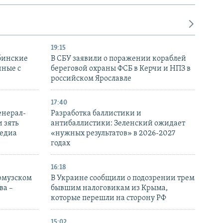
19:15
бинские
В СБУ заявили о поражении кораблей
нные с
береговой охраны ФСБ в Керчи и НПЗ в
российском Ярославле
17:40
енерал-
Разработка баллистики и
 зять
антибаллистики: Зеленский ожидает
медиа
«нужных результатов» в 2026-2027
годах
16:18
Ормузском
В Украине сообщили о подозрении трем
ва –
бывшим налоговикам из Крыма,
которые перешли на сторону РФ
15:02