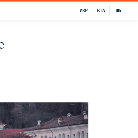
УКР
КТА
е