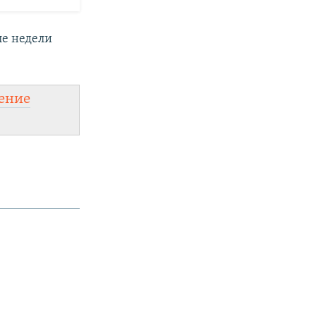
ле недели
ение