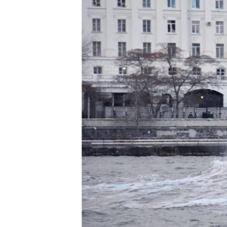
ПОБЕДИТЕЛЕЙ НЕ СУДЯТ?
КРЫМ.НЕПОКОРЕННЫЙ
ELIFBE
УКРАИНСКАЯ ПРОБЛЕМА КРЫМА