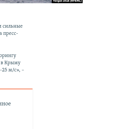
и сильные
а пресс-
торингу
а в Крыму
25 м/с», –
нное