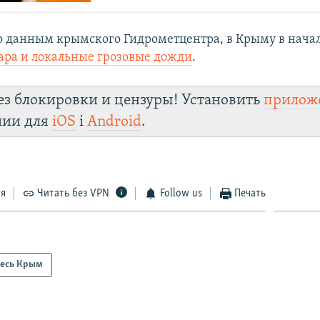
 данным крымского Гидрометцентра, в Крыму в нача
ара и локальные грозовые дожди
.
ез блокировки и цензуры! Установить
прилож
лии для
iOS
і
Android
.
ся
Читать без VPN
Follow us
Печать
есь Крым