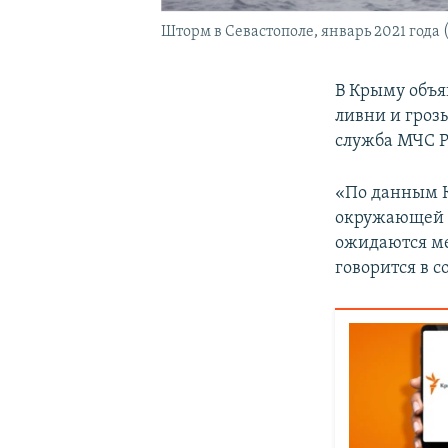
Шторм в Севастополе, январь 2021 года
В Крыму объ
ливни и грозы
служба МЧС Р
«По данным К
окружающей с
ожидаются ме
говорится в 