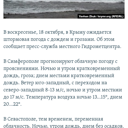
ПРИСОЕДИНЯЙТЕСЬ!
ПОБЕДИТЕЛЕЙ НЕ СУДЯТ?
КРЫМ.НЕПОКОРЕННЫЙ
ELIFBE
В воскресенье, 18 октября, в Крыму ожидается
УКРАИНСКАЯ ПРОБЛЕМА КРЫМА
штормовая погода с дождем и грозами. Об этом
Все сайты RFE/RL
сообщает пресс-служба местного Гидрометцентра.
В Симферополе прогнозируют облачную погоду с
прояснениями. Ночью и утром кратковременный
дождь, гроза; днем местами кратковременный
дождь. Ветер юго-западный, с переходом на
северо-западный 8-13 м/с, ночью и утром местами
до 17 м/с. Температура воздуха ночью 13…15°, днем
20…22°.
В Севастополе, тем временем, переменная
облачность. Ночью, утром дождь, днем без осадков.