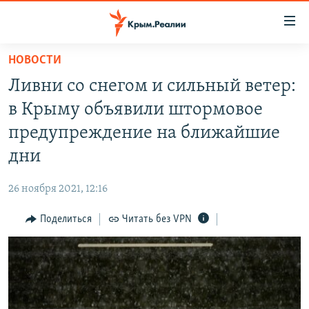
Доступность
ссылки
Вернуться
НОВОСТИ
к
НОВОСТИ
Ливни со снегом и сильный ветер:
основному
СПЕЦПРОЕКТЫ
содержанию
в Крыму объявили штормовое
ВОДА
Вернутся
ГРУЗ 200
предупреждение на ближайшие
к
ИСТОРИЯ
КАРТА ВОЕННЫХ ОБЪЕКТОВ КРЫМА
дни
главной
ЕЩЕ
11 ЛЕТ ОККУПАЦИИ КРЫМА. 11 ИСТОРИЙ СОПРОТИВЛЕНИЯ
навигации
26 ноября 2021, 12:16
Вернутся
РАДІО СВОБОДА
ИНТЕРАКТИВ
к
Поделиться
Читать без VPN
КАК ОБОЙТИ БЛОКИРОВКУ
ИНФОГРАФИКА
поиску
ТЕЛЕПРОЕКТ КРЫМ.РЕАЛИИ
Українською
СОВЕТЫ ПРАВОЗАЩИТНИКОВ
Qırımtatar
ПРОПАВШИЕ БЕЗ ВЕСТИ