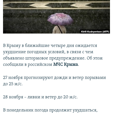
ПРИСОЕДИНЯЙТЕСЬ!
ПОБЕДИТЕЛЕЙ НЕ СУДЯТ?
КРЫМ.НЕПОКОРЕННЫЙ
ELIFBE
УКРАИНСКАЯ ПРОБЛЕМА КРЫМА
Все сайты RFE/RL
В Крыму в ближайшие четыре дня ожидается
ухудшение погодных условий, в связи с чем
объявлено штормовое предупреждение. Об этом
сообщили в российском
МЧС Крыма
.
27 ноября прогнозируют дожди и ветер порывами
до 25 м/с.
28 ноября – ливни и ветер до 20 м/с.
В понедельник погода продолжит ухудшаться,