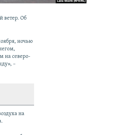
 ветер. Об
ноября, ночью
негом,
м на северо-
нду», –
оздуха на
в.