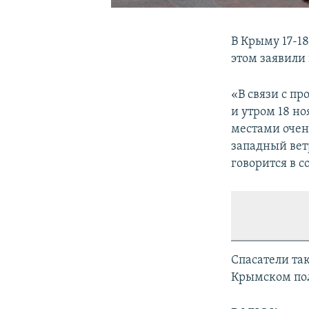
В Крыму 17-1
этом заявили
«В связи с п
и утром 18 н
местами очен
западный ветр
говорится в 
Спасатели та
Крымском полу