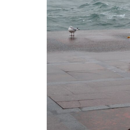
ПОБЕДИТЕЛЕЙ НЕ СУДЯТ?
КРЫМ.НЕПОКОРЕННЫЙ
ELIFBE
УКРАИНСКАЯ ПРОБЛЕМА КРЫМА