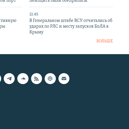
кой порт
Лейпцига были боеприпасы
11:45
ктивную
В Генеральном штабе ВСУ отчитались об
уры
ударах по РЛС и месту запусков БпЛА в
в
Крыму
БОЛЬШЕ