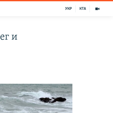
УКР
КТА
ег и