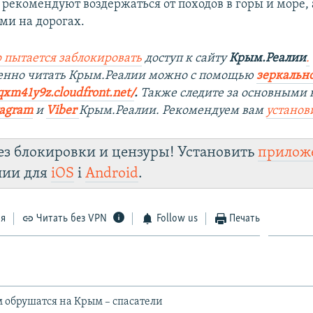
рекомендуют воздержаться от походов в горы и море, 
и на дорогах.
 пытается заблокировать
доступ к сайту
Крым.Реалии
.
енно читать Крым.Реалии мож
но с помощью
зеркально
qxm41y9z.cloudfront.net/
. ​
Также следите за основными 
tagra
m
и
Viber
Крым.Реалии. Рекомендуем вам
установ
ез блокировки и цензуры! Установить
прилож
лии для
iOS
і
Android
.
ся
Читать без VPN
Follow us
Печать
 обрушатся на Крым – спасатели