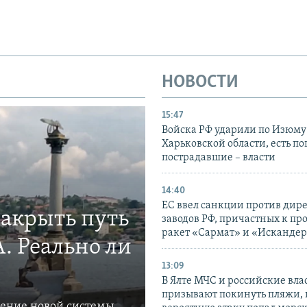
НОВОСТИ
15:47
Войска РФ ударили по Изюму
Харьковской области, есть п
пострадавшие – власти
14:40
ЕС ввел санкции против дир
закрыть путь
заводов РФ, причастных к пр
ракет «Сармат» и «Исканде
. Реально ли
13:09
В Ялте МЧС и российские вла
призывают покинуть пляжи, 
ление новой системы