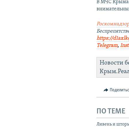
В МЧС Крыма 
внимательным
Роскомнадзор
Беспрепятств
https://d1axlk
Telegram
,
Ins
Новости б
Крым.Реа
Поделить
ПО ТЕМЕ
Ливень и шторм