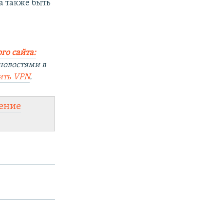
а также быть
го сайта:
новостями в
ить
VPN
.
ение