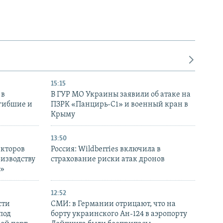
15:15
 в
В ГУР МО Украины заявили об атаке на
огибшие и
ПЗРК «Панцирь-С1» и военный кран в
Крыму
13:50
екторов
Россия: Wildberries включила в
оизводству
страхование риски атак дронов
р»
12:52
сти
СМИ: в Германии отрицают, что на
под
борту украинского Ан-124 в аэропорту