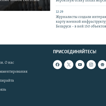
вероятную атаку попал морс
12:29
Журналисты создали интера
карту военной инфраструкт
Беларуси – в ней 150 объекто
ПРИСОЕДИНЯЙТЕСЬ!
и. О нас
омментирования
опирайта
вязь