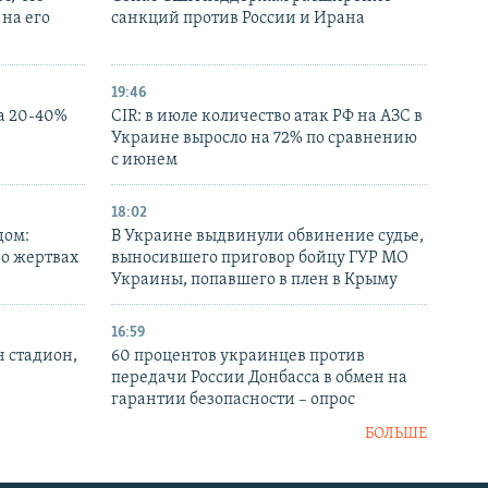
на его
санкций против России и Ирана
19:46
а 20-40%
CIR: в июле количество атак РФ на АЗС в
Украине выросло на 72% по сравнению
с июнем
18:02
дом:
В Украине выдвинули обвинение судье,
 о жертвах
выносившего приговор бойцу ГУР МО
Украины, попавшего в плен в Крыму
16:59
н стадион,
60 процентов украинцев против
передачи России Донбасса в обмен на
гарантии безопасности – опрос
БОЛЬШЕ