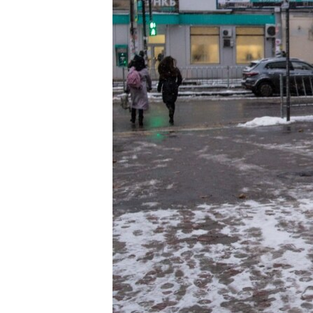
ПОБЕДИТЕЛЕЙ НЕ СУДЯТ?
КРЫМ.НЕПОКОРЕННЫЙ
ELIFBE
УКРАИНСКАЯ ПРОБЛЕМА КРЫМА