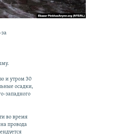
-за
ыму.
ью и утром 30
льные осадки,
го-западного
ти во время
 на провода
мендуется