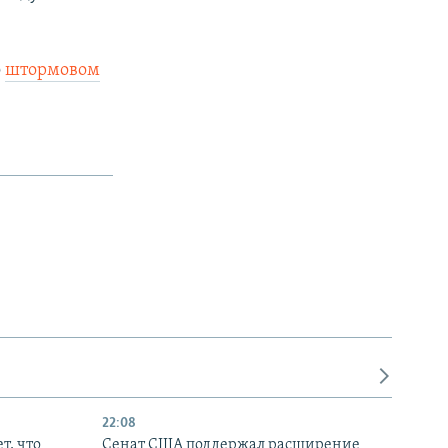
о
штормовом
22:08
т, что
Сенат США поддержал расширение