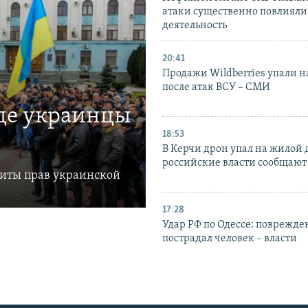
атаки существенно повлияли 
деятельность
20:41
Продажи Wildberries упали н
после атак ВСУ – СМИ
где украинцы
18:53
В Керчи дрон упал на жилой 
российские власти сообщают
щиты прав украинской
17:28
Удар РФ по Одессе: поврежде
пострадал человек – власти