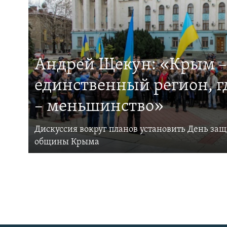
Андрей Щекун: «Крым –
единственный регион, 
– меньшинство»
Дискуссия вокруг планов установить День за
общины Крыма