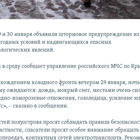
9 и 30 января объявили штормовое предупреждение из
годных условий и надвигающихся опасных
логических явлений.
м в среду сообщает управление российского МЧС по Кр
рохождением холодного фронта вечером 29 января, ноч
му ожидаются: дождь, мокрый снег, местами очень си
ледно-изморозевые отложения, гололедица; усиление ю
/с», – сказано в сообщении.
стей полуострова просят соблюдать правила безопаснос
астности, спасатели просят особое внимание обращать
опередач, контактных сетей электротранспорта. Реко