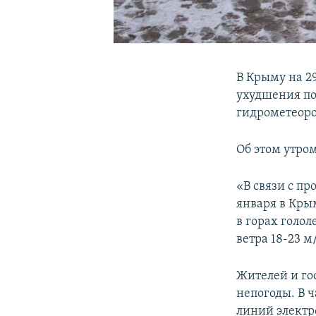
В Крыму на 2
ухудшения по
гидрометеоро
Об этом утро
«В связи с п
января в Кры
в горах голо
ветра 18-23 м
Жителей и го
непогоды. В ч
линий электр