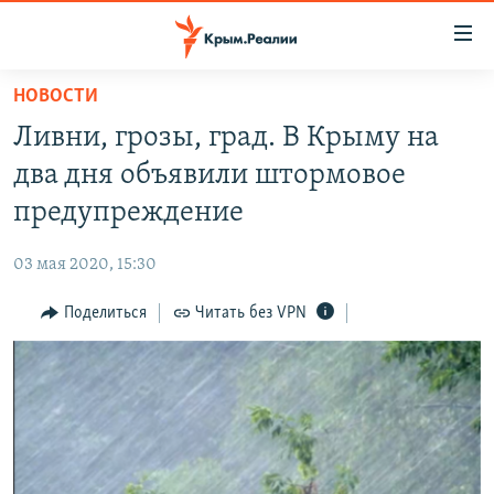
Доступность
ссылки
Вернуться
НОВОСТИ
к
НОВОСТИ
Ливни, грозы, град. В Крыму на
основному
СПЕЦПРОЕКТЫ
содержанию
два дня объявили штормовое
ВОДА
Вернутся
ГРУЗ 200
предупреждение
к
ИСТОРИЯ
КАРТА ВОЕННЫХ ОБЪЕКТОВ КРЫМА
главной
03 мая 2020, 15:30
ЕЩЕ
11 ЛЕТ ОККУПАЦИИ КРЫМА. 11 ИСТОРИЙ СОПРОТИВЛЕНИЯ
навигации
Вернутся
Поделиться
Читать без VPN
РАДІО СВОБОДА
ИНТЕРАКТИВ
к
КАК ОБОЙТИ БЛОКИРОВКУ
ИНФОГРАФИКА
поиску
ТЕЛЕПРОЕКТ КРЫМ.РЕАЛИИ
Українською
СОВЕТЫ ПРАВОЗАЩИТНИКОВ
Qırımtatar
ПРОПАВШИЕ БЕЗ ВЕСТИ