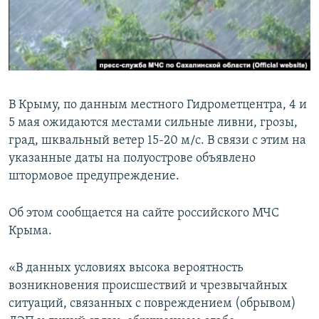
ПРИСОЕДИНЯЙТЕСЬ!
ПОБЕДИТЕЛЕЙ НЕ СУДЯТ?
КРЫМ.НЕПОКОРЕННЫЙ
ELIFBE
УКРАИНСКАЯ ПРОБЛЕМА КРЫМА
В Крыму, по данным местного Гидрометцентра, 4 и
Все сайты RFE/RL
5 мая ожидаются местами сильные ливни, грозы,
град, шквальный ветер 15-20 м/с. В связи с этим на
указанные даты на полуострове объявлено
штормовое предупреждение.
Об этом сообщается на сайте российского МЧС
Крыма.
«В данных условиях высока вероятность
возникновения происшествий и чрезвычайных
ситуаций, связанных с повреждением (обрывом)