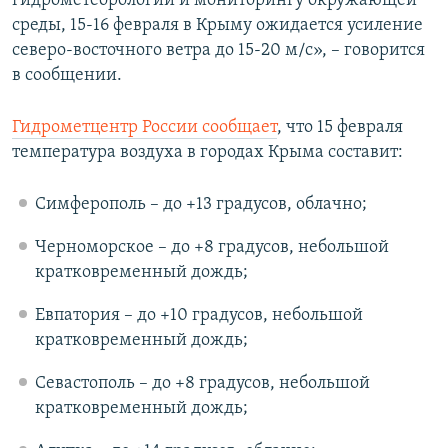
гидрометеорологии и мониторингу окружающей
ПРИСОЕДИНЯЙТЕСЬ!
ПОБЕДИТЕЛЕЙ НЕ СУДЯТ?
среды, 15-16 февраля в Крыму ожидается усиление
северо-восточного ветра до 15-20 м/с», – говорится
КРЫМ.НЕПОКОРЕННЫЙ
в сообщении.
ELIFBE
Гидрометцентр России сообщает
, что 15 февраля
УКРАИНСКАЯ ПРОБЛЕМА КРЫМА
температура воздуха в городах Крыма составит:
Все сайты RFE/RL
Симферополь – до +13 градусов, облачно;
Черноморское – до +8 градусов, небольшой
кратковременный дождь;
Евпатория – до +10 градусов, небольшой
кратковременный дождь;
Севастополь – до +8 градусов, небольшой
кратковременный дождь;