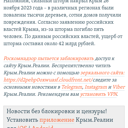
Напомним, сильный шторм накрыл Крым 26
ноября 2023 года – в различных регионах были
повалены тысячи деревьев, сотни домов получили
повреждения. Согласно заявлению российских
властей Крыма, из-за шторма погибло пять
человек. По данным российских властей, ущерб от
шторма составил около 42 млрд рублей.
Роскомнадзор пытается заблокировать
доступ к
сайту Крым.Реалии. Беспрепятственно читать
Крым.Реалии можно с помощью
зеркального сайта:
https://d2pehp0oxwuasf.cloudfront.net/
следите за
основными новостями в
Telegram
,
Instagram
и
Viber
Крым.Реалии. Рекомендуем вам
установить VPN
.
Новости без блокировки и цензуры!
Установить
приложение
Крым.Реалии