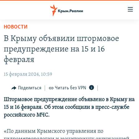
Доступность
ссылки
Вернуться
НОВОСТИ
к
НОВОСТИ
В Крыму объявили штормовое
основному
СПЕЦПРОЕКТЫ
содержанию
предупреждение на 15 и 16
ВОДА
Вернутся
ГРУЗ 200
февраля
к
ИСТОРИЯ
КАРТА ВОЕННЫХ ОБЪЕКТОВ КРЫМА
главной
15 февраля 2024, 10:59
ЕЩЕ
11 ЛЕТ ОККУПАЦИИ КРЫМА. 11 ИСТОРИЙ СОПРОТИВЛЕНИЯ
навигации
Вернутся
Поделиться
Читать без VPN
РАДІО СВОБОДА
ИНТЕРАКТИВ
к
Штормовое предупреждение объявлено в Крыму на
КАК ОБОЙТИ БЛОКИРОВКУ
ИНФОГРАФИКА
поиску
15 и 16 февраля. Об этом сообщили в пресс-службе
ТЕЛЕПРОЕКТ КРЫМ.РЕАЛИИ
российского МЧС.
Українською
СОВЕТЫ ПРАВОЗАЩИТНИКОВ
Qırımtatar
«По данным Крымского управления по
ПРОПАВШИЕ БЕЗ ВЕСТИ