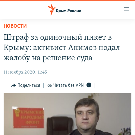
Доступность
ссылки
Вернуться
НОВОСТИ
к
НОВОСТИ
Штраф за одиночный пикет в
основному
СПЕЦПРОЕКТЫ
содержанию
Крыму: активист Акимов подал
ВОДА
Вернутся
ГРУЗ 200
жалобу на решение суда
к
ИСТОРИЯ
КАРТА ВОЕННЫХ ОБЪЕКТОВ КРЫМА
главной
11 ноября 2020, 11:45
ЕЩЕ
11 ЛЕТ ОККУПАЦИИ КРЫМА. 11 ИСТОРИЙ СОПРОТИВЛЕНИЯ
навигации
Вернутся
Поделиться
Читать без VPN
РАДІО СВОБОДА
ИНТЕРАКТИВ
к
КАК ОБОЙТИ БЛОКИРОВКУ
ИНФОГРАФИКА
поиску
ТЕЛЕПРОЕКТ КРЫМ.РЕАЛИИ
Українською
СОВЕТЫ ПРАВОЗАЩИТНИКОВ
Qırımtatar
ПРОПАВШИЕ БЕЗ ВЕСТИ