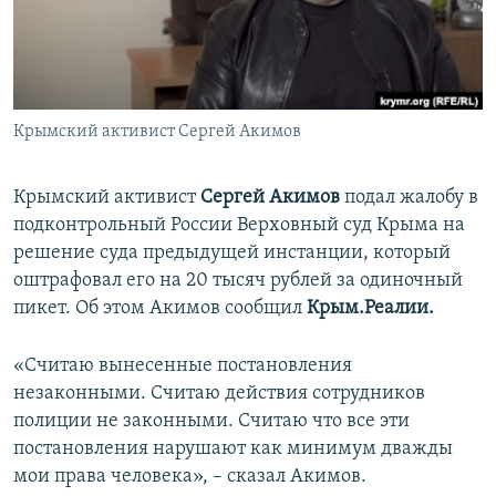
ПРИСОЕДИНЯЙТЕСЬ!
ПОБЕДИТЕЛЕЙ НЕ СУДЯТ?
КРЫМ.НЕПОКОРЕННЫЙ
ELIFBE
Крымский активист Сергей Акимов
УКРАИНСКАЯ ПРОБЛЕМА КРЫМА
Все сайты RFE/RL
Крымский активист
Сергей Акимов
подал жалобу в
подконтрольный России Верховный суд Крыма на
решение суда предыдущей инстанции, который
оштрафовал его на 20 тысяч рублей за одиночный
пикет. Об этом Акимов сообщил
Крым.Реалии.
«Считаю вынесенные постановления
незаконными. Считаю действия сотрудников
полиции не законными. Считаю что все эти
постановления нарушают как минимум дважды
мои права человека», – сказал Акимов.