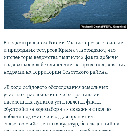
ПРИСОЕДИНЯЙТЕСЬ!
ПОБЕДИТЕЛЕЙ НЕ СУДЯТ?
КРЫМ.НЕПОКОРЕННЫЙ
ELIFBE
УКРАИНСКАЯ ПРОБЛЕМА КРЫМА
В подконтрольном России Министерстве экологии
Все сайты RFE/RL
и природных ресурсов Крыма утверждают, что
инспекторы ведомства выявили 3 факта добычи
подземных вод без лицензии на право пользования
недрами на территории Советского района.
«В ходе рейдового обследования земельных
участков, расположенных за границами
населенных пунктов установлены факты
обустройства водозаборных скважин с целью
добычи подземных вод для орошения
сельскохозяйственных культур, без лицензий на