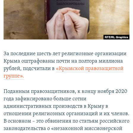
ПРИСОЕДИНЯЙТЕСЬ!
ПОБЕДИТЕЛЕЙ НЕ СУДЯТ?
КРЫМ.НЕПОКОРЕННЫЙ
ELIFBE
УКРАИНСКАЯ ПРОБЛЕМА КРЫМА
Все сайты RFE/RL
За последние шесть лет религиозные организации
Крыма оштрафованы почти на полтора миллиона
рублей, подсчитали в
«Крымской правозащитной
группе».
Поданным правозащитников, к концу ноября 2020
года зафиксировано больше сотни
административных производств в Крыму в
отношении религиозных организаций и их членов.
В основном – это обвинения по статьям российского
законодательства о «незаконной миссионерской