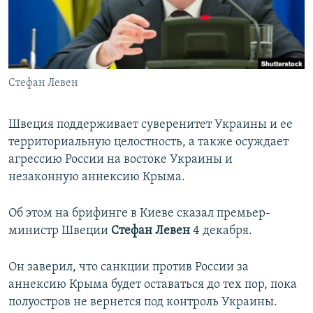
ПРИСОЕДИНЯЙТЕСЬ!
ПОБЕДИТЕЛЕЙ НЕ СУДЯТ?
КРЫМ.НЕПОКОРЕННЫЙ
ELIFBE
Стефан Левен
УКРАИНСКАЯ ПРОБЛЕМА КРЫМА
Все сайты RFE/RL
Швеция поддерживает суверенитет Украины и ее
территориальную целостность, а также осуждает
агрессию России на востоке Украины и
незаконную аннексию Крыма.
Об этом на брифинге в Киеве сказал премьер-
министр Швеции
Стефан Левен
4 декабря.
Он заверил, что санкции против России за
аннексию Крыма будет оставаться до тех пор, пока
полуостров не вернется под контроль Украины.