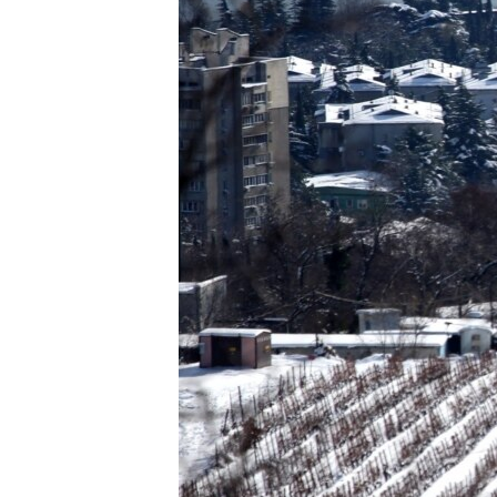
ПОБЕДИТЕЛЕЙ НЕ СУДЯТ?
КРЫМ.НЕПОКОРЕННЫЙ
ELIFBE
УКРАИНСКАЯ ПРОБЛЕМА КРЫМА