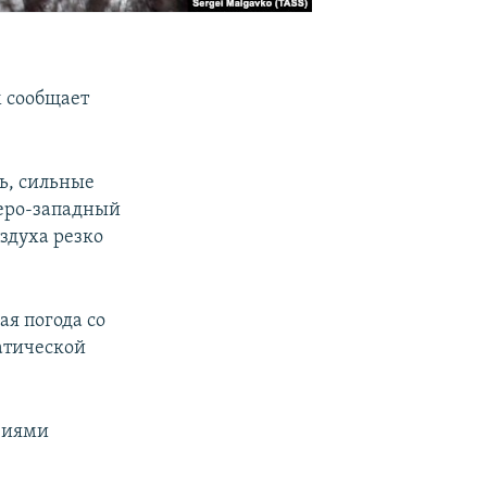
м сообщает
ь, сильные
веро-западный
оздуха резко
ая погода со
атической
овиями