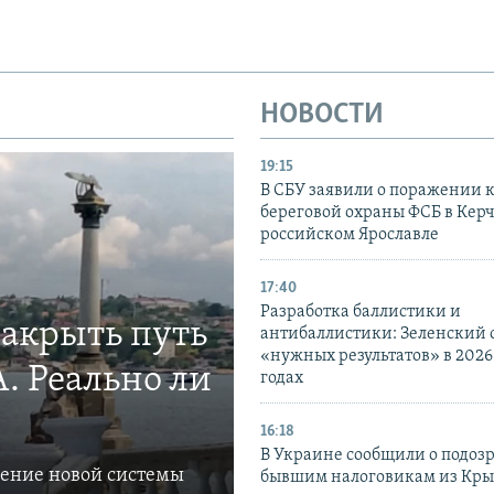
НОВОСТИ
19:15
В СБУ заявили о поражении 
береговой охраны ФСБ в Керч
российском Ярославле
17:40
Разработка баллистики и
закрыть путь
антибаллистики: Зеленский
«нужных результатов» в 2026
. Реально ли
годах
16:18
В Украине сообщили о подоз
ление новой системы
бывшим налоговикам из Кры