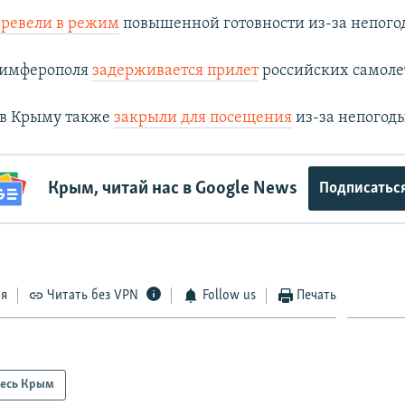
еревели в режим
повышенной готовности из-за непого
Симферополя
задерживается прилет
российских самоле
 в Крыму также
закрыли для посещения
из-за непогод
Крым, читай нас в Google News
Подписатьс
ся
Читать без VPN
Follow us
Печать
есь Крым