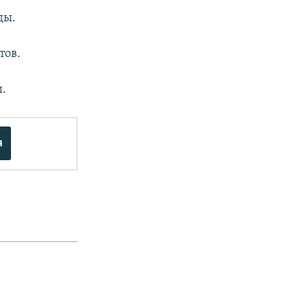
ды.
тов.
ы.
я