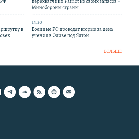
 РФ
перехватчики Patriot из своих запасов –
Минобороны страны
14:30
аршрутку в
Военные РФ проводят вторые за день
овек –
учения в Оливе под Ялтой
БОЛЬШЕ