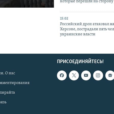
которые перешли на сторону
15:02
Российский дрон атаковал м
Херсоне, пострадали пять чел
украинские власти
ПРИСОЕДИНЯЙТЕСЬ!
и. О нас
омментирования
опирайта
вязь