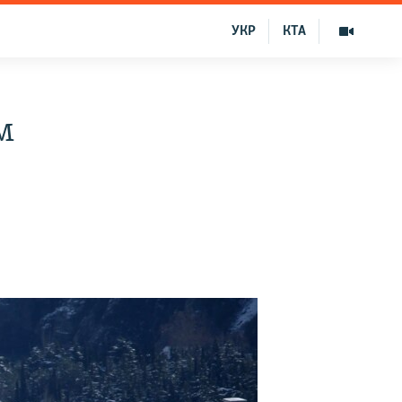
УКР
КТА
м