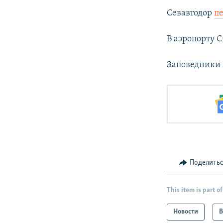
Севавтодор
п
В аэропорту 
Заповедники
Поделить
This item is part of
Новости
В