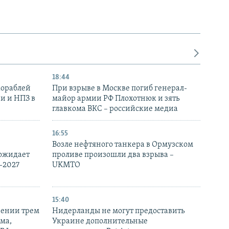
18:44
кораблей
При взрыве в Москве погиб генерал-
и и НПЗ в
майор армии РФ Плохотнюк и зять
главкома ВКС – российские медиа
16:55
Возле нефтяного танкера в Ормузском
 ожидает
проливе произошли два взрыва –
-2027
UKMTO
15:40
рении трем
Нидерланды не могут предоставить
ма,
Украине дополнительные