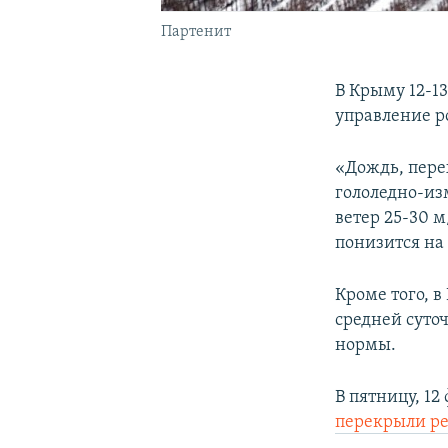
Партенит
В Крыму 12-1
управление р
«Дождь, пере
гололедно-из
ветер 25-30 м
понизится на 
Кроме того, в
средней суто
нормы.
В пятницу, 1
перекрыли р