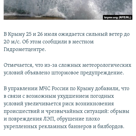
ПРИСОЕДИНЯЙТЕСЬ!
ПОБЕДИТЕЛЕЙ НЕ СУДЯТ?
КРЫМ.НЕПОКОРЕННЫЙ
ELIFBE
В Крыму 25 и 26 июля ожидается сильный ветер до
УКРАИНСКАЯ ПРОБЛЕМА КРЫМА
20 м/с. Об этом сообщили в местном
Все сайты RFE/RL
Гидрометцентре.
Отмечается, что из-за сложных метеорологических
условий объявлено штормовое предупреждение.
В управлении МЧС России по Крыму добавили, что
в связи с возможным ухудшением погодных
условий увеличивается риск возникновения
происшествий и чрезвычайных ситуаций: обрывы
и повреждения ЛЭП, обрушение плохо
укрепленных рекламных баннеров и билбордов.