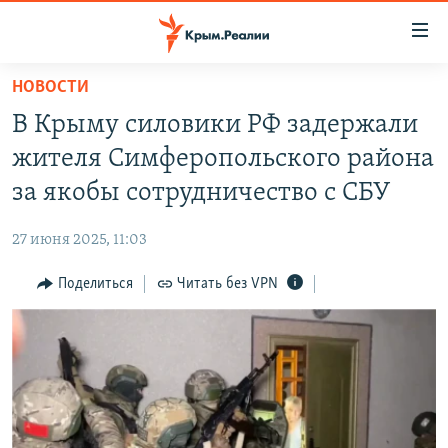
Доступность
ссылки
Вернуться
НОВОСТИ
к
НОВОСТИ
В Крыму силовики РФ задержали
основному
СПЕЦПРОЕКТЫ
содержанию
жителя Симферопольского района
ВОДА
Вернутся
ГРУЗ 200
за якобы сотрудничество с СБУ
к
ИСТОРИЯ
КАРТА ВОЕННЫХ ОБЪЕКТОВ КРЫМА
главной
27 июня 2025, 11:03
ЕЩЕ
11 ЛЕТ ОККУПАЦИИ КРЫМА. 11 ИСТОРИЙ СОПРОТИВЛЕНИЯ
навигации
Вернутся
Поделиться
Читать без VPN
РАДІО СВОБОДА
ИНТЕРАКТИВ
к
КАК ОБОЙТИ БЛОКИРОВКУ
ИНФОГРАФИКА
поиску
ТЕЛЕПРОЕКТ КРЫМ.РЕАЛИИ
Українською
СОВЕТЫ ПРАВОЗАЩИТНИКОВ
Qırımtatar
ПРОПАВШИЕ БЕЗ ВЕСТИ