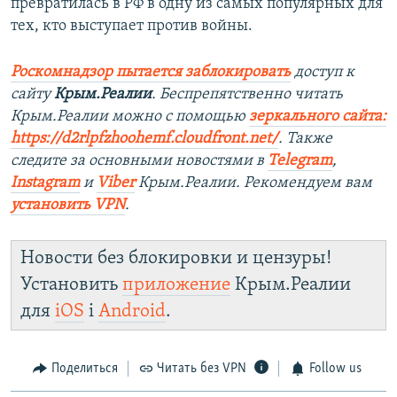
превратилась в РФ в одну из самых популярных для
тех, кто выступает против войны.
Роскомнадзор пытается заблокировать
доступ к
сайту
Крым.Реалии
. Беспрепятственно читать
Крым.Реалии можно с помощью
зеркального сайта:
https://d2rlpfzhoohemf.cloudfront.net/
. Также
следите за основными новостями в
Telegram
,
Instagram
и
Viber
Крым.Реалии. Рекомендуем вам
установить VPN
.
Новости без блокировки и цензуры!
Установить
приложение
Крым.Реалии
для
iOS
і
Android
.
Поделиться
Читать без VPN
Follow us