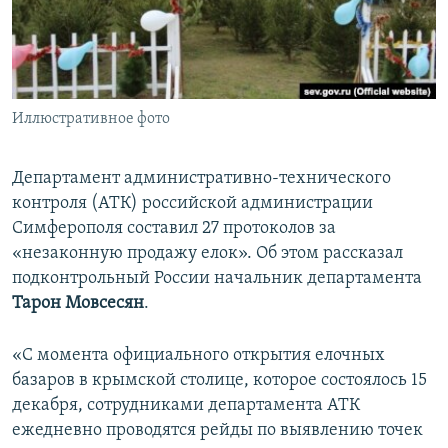
ПРИСОЕДИНЯЙТЕСЬ!
ПОБЕДИТЕЛЕЙ НЕ СУДЯТ?
КРЫМ.НЕПОКОРЕННЫЙ
ELIFBE
Иллюстративное фото
УКРАИНСКАЯ ПРОБЛЕМА КРЫМА
Все сайты RFE/RL
Департамент административно-технического
контроля (АТК) российской администрации
Симферополя составил 27 протоколов за
«незаконную продажу елок». Об этом рассказал
подконтрольный России начальник департамента
Тарон Мовсесян
.
«С момента официального открытия елочных
базаров в крымской столице, которое состоялось 15
декабря, сотрудниками департамента АТК
ежедневно проводятся рейды по выявлению точек