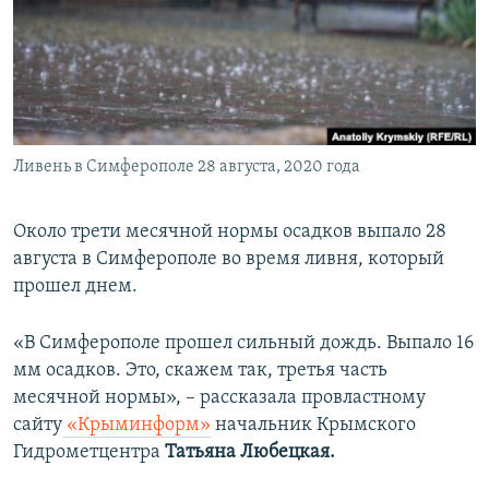
ПРИСОЕДИНЯЙТЕСЬ!
ПОБЕДИТЕЛЕЙ НЕ СУДЯТ?
КРЫМ.НЕПОКОРЕННЫЙ
ELIFBE
УКРАИНСКАЯ ПРОБЛЕМА КРЫМА
Все сайты RFE/RL
Ливень в Симферополе 28 августа, 2020 года
Около трети месячной нормы осадков выпало 28
августа в Симферополе во время ливня, который
прошел днем.
«В Симферополе прошел сильный дождь. Выпало 16
мм осадков. Это, скажем так, третья часть
месячной нормы», – рассказала провластному
сайту
«Крыминформ»
начальник Крымского
Гидрометцентра
Татьяна Любецкая.