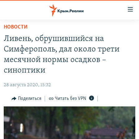
Доступность
ссылки
Вернуться
НОВОСТИ
к
НОВОСТИ
Ливень, обрушившийся на
основному
СПЕЦПРОЕКТЫ
содержанию
Симферополь, дал около трети
ВОДА
Вернутся
ГРУЗ 200
месячной нормы осадков –
к
ИСТОРИЯ
КАРТА ВОЕННЫХ ОБЪЕКТОВ КРЫМА
синоптики
главной
ЕЩЕ
11 ЛЕТ ОККУПАЦИИ КРЫМА. 11 ИСТОРИЙ СОПРОТИВЛЕНИЯ
навигации
28 августа 2020, 15:32
Вернутся
РАДІО СВОБОДА
ИНТЕРАКТИВ
к
Поделиться
Читать без VPN
КАК ОБОЙТИ БЛОКИРОВКУ
ИНФОГРАФИКА
поиску
ТЕЛЕПРОЕКТ КРЫМ.РЕАЛИИ
Українською
СОВЕТЫ ПРАВОЗАЩИТНИКОВ
Qırımtatar
ПРОПАВШИЕ БЕЗ ВЕСТИ