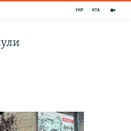
УКР
КТА
нули