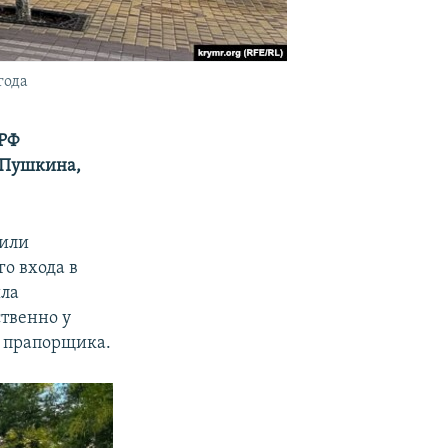
года
 РФ
и Пушкина,
жили
о входа в
ыла
твенно у
и прапорщика.