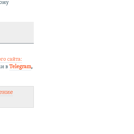
рому
го сайта:
ми в
Telegram
,
ение