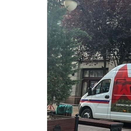
ПОБЕДИТЕЛЕЙ НЕ СУДЯТ?
КРЫМ.НЕПОКОРЕННЫЙ
ELIFBE
УКРАИНСКАЯ ПРОБЛЕМА КРЫМА