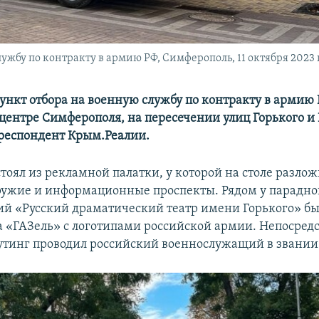
жбу по контракту в армию РФ, Симферополь, 11 октября 2023 
нкт отбора на военную службу по контракту в армию
 центре Симферополя, на пересечении улиц Горького 
респондент Крым.Реалии.
тоял из рекламной палатки, у которой на столе разло
ружие и информационные проспекты. Рядом у парадног
й «Русский драматический театр имени Горького» б
 «ГАЗель» с логотипами российской армии. Непосредс
утинг проводил российский военнослужащий в звани