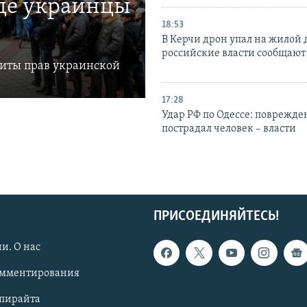
где украинцы
18:53
В Керчи дрон упал на жилой 
российские власти сообщают
щиты прав украинской
17:28
Удар РФ по Одессе: поврежде
пострадал человек – власти
ПРИСОЕДИНЯЙТЕСЬ!
и. О нас
омментирования
опирайта