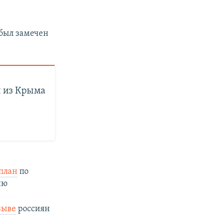
был замечен
 из Крыма
план
по
ию
зыве
россиян