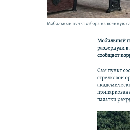
Мобильный пункт отбора на военную слу
Мобильный пу
развернули в
сообщает кор
Сам пункт сос
стрелковой о
академически
припаркована
палатки рекр