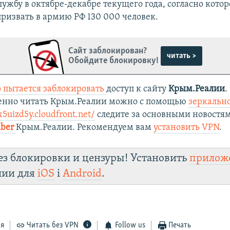
ужбу в октябре-декабре текущего года, согласно кото
призвать в армию РФ 130 000 человек.
Сайт заблокирован?
читать >
Обойдите блокировку!
 пытается заблокировать
доступ к сайту
Крым.Реалии
.
венно читать Крым.Реалии можно с помощью
зеркально
x5uizd5y.cloudfront.net/
следите за основными новостя
iber
Крым.Реалии. Рекомендуем вам
установить VPN
.
ез блокировки и цензуры! Установить
прилож
лии для
iOS
і
Android
.
ся
Читать без VPN
Follow us
Печать