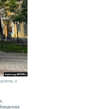
рополь, 11
и,
аблюдения