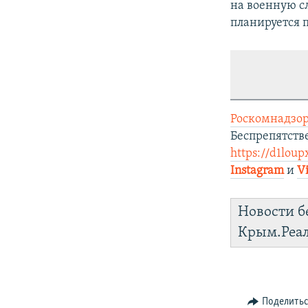
на военную сл
планируется 
Роскомнадзор
Беспрепятст
https://d1loup
Instagram
и
V
Новости б
Крым.Реа
Поделить