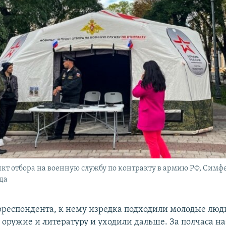
т отбора на военную службу по контракту в армию РФ, Симфе
ода
рреспондента, к нему изредка подходили молодые люд
 оружие и литературу и уходили дальше. За полчаса н