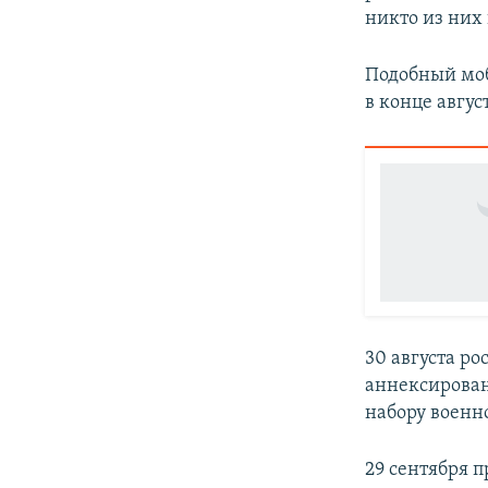
никто из них
Подобный моб
в конце авгус
30 августа ро
аннексирова
набору военн
29 сентября 