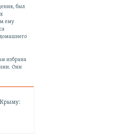
дения, был
ех
ем ему
са
 домашнего
ам избрана
ении. Они
 Крыму: