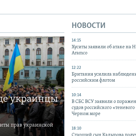
НОВОСТИ
14:15
Хуситы заявили об атаке на 
Aramco
12:22
Британия усилила наблюдени
российским флотом
10:14
где украинцы
В СБС ВСУ заявили о пораже
судов российского «теневого 
Черном море
щиты прав украинской
18:10
Старший сын Кадырова полу