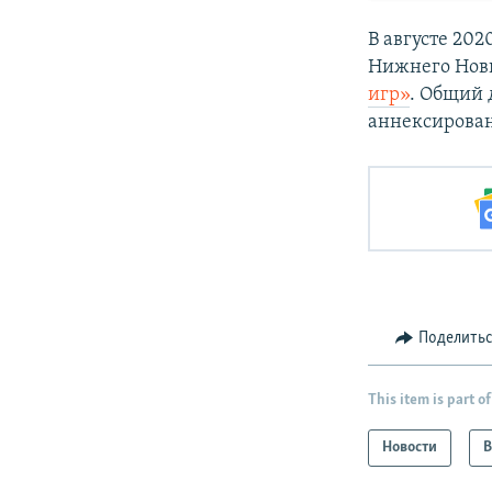
В августе 202
Нижнего Нов
игр»
. Общий 
аннексирован
Поделить
This item is part of
Новости
В