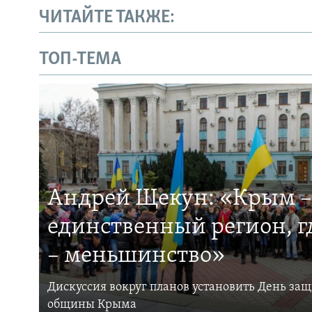
ЧИТАЙТЕ ТАКЖЕ:
ТОП-ТЕМА
Андрей Щекун: «Крым –
единственный регион, 
– меньшинство»
Дискуссия вокруг планов установить День за
общины Крыма