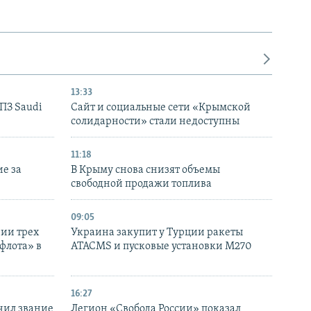
13:33
НПЗ Saudi
Сайт и социальные сети «Крымской
солидарности» стали недоступны
11:18
е за
В Крыму снова снизят объемы
свободной продажи топлива
09:05
нии трех
Украина закупит у Турции ракеты
флота» в
ATACMS и пусковые установки M270
16:27
чил звание
Легион «Свобода России» показал