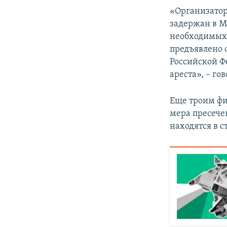
«Организатор
задержан в М
необходимых 
предъявлено 
Российской Ф
ареста», – го
Еще троим фи
мера пресече
находятся в с