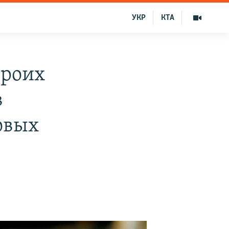
УКР
КТА
троих
в
овых