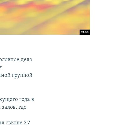
оловное дело
я
нной группой
кущего года в
залов, где
л свыше 3,7