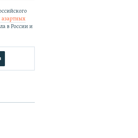
российского
 азартных
ла в России и
я