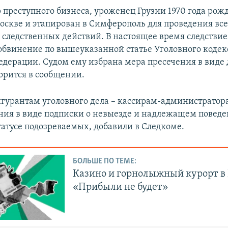
 преступного бизнеса, уроженец Грузии 1970 года рож
оскве и этапирован в Симферополь для проведения вс
следственных действий. В настоящее время следстви
обвинение по вышеуказанной статье Уголовного кодек
едерации. Судом ему избрана мера пресечения в виде
ворится в сообщении.
гурантам уголовного дела – кассирам-администратор
ния в виде подписки о невыезде и надлежащем повед
татусе подозреваемых, добавили в Следкоме.
БОЛЬШЕ ПО ТЕМЕ:
Казино и горнолыжный курорт в
«Прибыли не будет»