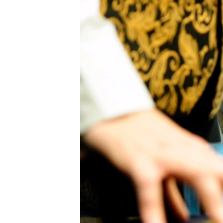
ПОБЕДИТЕЛЕЙ НЕ СУДЯТ?
КРЫМ.НЕПОКОРЕННЫЙ
ELIFBE
УКРАИНСКАЯ ПРОБЛЕМА КРЫМА