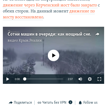
движение через Керченский мост было закрыто
с
обеих сторон. На данный момент
движение по
мосту восстановлено
.
Сотни машин в очереди: как мощный снегопад остановил Керченский мост (видео)
видео
Крым.Реалии
No media source currently available
Auto
0:00
2:07
240p
360p
Поделиться
Читать без VPN
Follow us
Auto
240p
360p
480p
480p