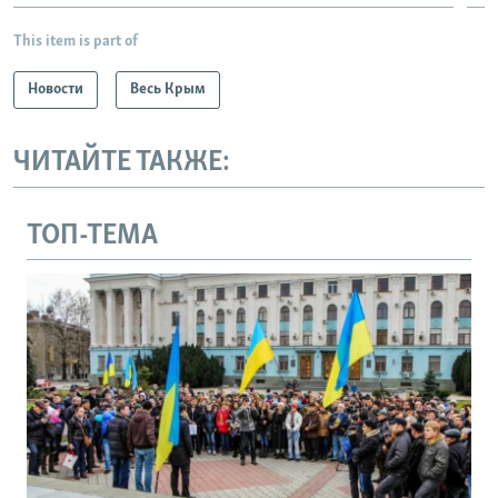
720p
720p
810p
This item is part of
810p
Новости
Весь Крым
ЧИТАЙТЕ ТАКЖЕ:
ТОП-ТЕМА