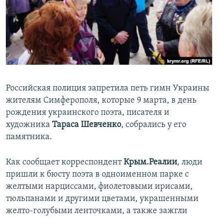
ПРИСОЕДИНЯЙТЕСЬ!
ПОБЕДИТЕЛЕЙ НЕ СУДЯТ?
КРЫМ.НЕПОКОРЕННЫЙ
ELIFBE
УКРАИНСКАЯ ПРОБЛЕМА КРЫМА
Все сайты RFE/RL
Российская полиция запретила петь гимн Украины
жителям Симферополя, которые 9 марта, в день
рождения украинского поэта, писателя и
художника
Тараса Шевченко
, собрались у его
памятника.
Как сообщает корреспондент
Крым.Реалии
, люди
пришли к бюсту поэта в одноименном парке с
желтыми нарциссами, фиолетовыми ирисами,
тюльпанами и другими цветами, украшенными
желто-голубыми ленточками, а также зажгли