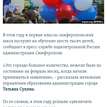
ПРИСОЕДИНЯЙТЕСЬ!
ПОБЕДИТЕЛЕЙ НЕ СУДЯТ?
КРЫМ.НЕПОКОРЕННЫЙ
ELIFBE
УКРАИНСКАЯ ПРОБЛЕМА КРЫМА
В этом году в первые классы симферопольских
Все сайты RFE/RL
школ поступят на обучение шесть тысяч детей,
сообщают в пресс-службе подконтрольной России
администрации Симферополя.
«Это гораздо большее количество, нежели было по
состоянию на февраль месяц, когда начали
приниматься заявления», – рассказала начальник
управления образования администрации города
Татьяна Сухина.
По ее словам, в этом году решили «увеличить