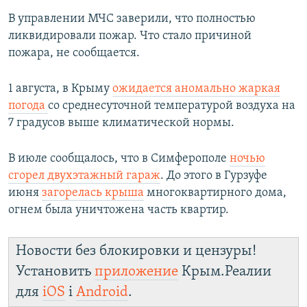
В управлении МЧС заверили, что полностью
ликвидировали пожар. Что стало причиной
пожара, не сообщается.
1 августа, в Крыму
ожидается аномально жаркая
погода
со среднесуточной температурой воздуха на
7 градусов выше климатической нормы.
В июле сообщалось, что в Симферополе
ночью
сгорел двухэтажный гараж
. До этого в Гурзуфе
июня
загорелась крыша
многоквартирного дома,
огнем была уничтожена часть квартир.
Новости без блокировки и цензуры!
Установить
приложение
Крым.Реалии
для
iOS
і
Android
.