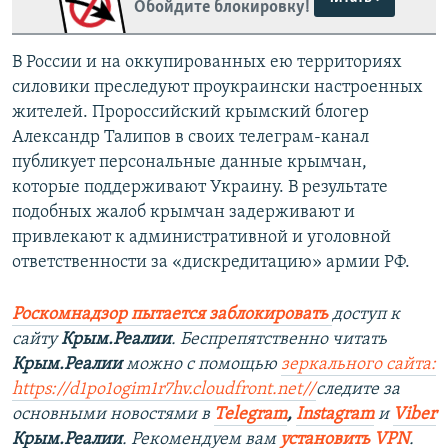
Обойдите блокировку!
В России и на оккупированных ею территориях
силовики преследуют проукраински настроенных
жителей. Пророссийский крымский блогер
Александр Талипов в своих телеграм-канал
публикует персональные данные крымчан,
которые поддерживают Украину. В результате
подобных жалоб крымчан задерживают и
привлекают к административной и уголовной
ответственности за «дискредитацию» армии РФ.
Роскомнадзор пытается заблокировать
доступ к
сайту
Крым.Реалии
. Беспрепятственно читать
Крым.Реалии
можно с помощью
зеркального сайта:
https://d1po1ogim1r7hv.cloudfront.net/
/
следите за
основными новостями в
Telegram
,
Instagram
и
Viber
Крым.Реалии
. Рекомендуем вам
установить VPN
.