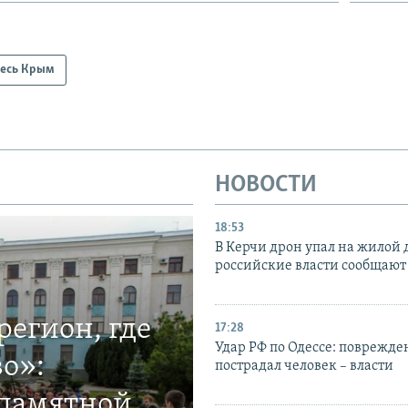
есь Крым
НОВОСТИ
18:53
В Керчи дрон упал на жилой 
российские власти сообщают
егион, где
17:28
Удар РФ по Одессе: поврежде
о»:
пострадал человек – власти
 памятной