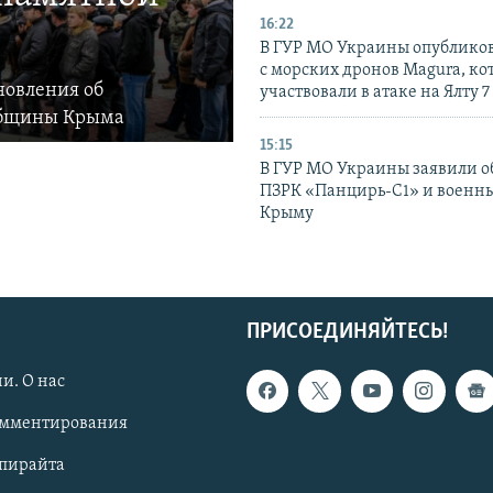
16:22
В ГУР МО Украины опублико
с морских дронов Magura, ко
новления об
участвовали в атаке на Ялту 7
общины Крыма
15:15
В ГУР МО Украины заявили об
ПЗРК «Панцирь-С1» и военны
Крыму
ПРИСОЕДИНЯЙТЕСЬ!
и. О нас
омментирования
опирайта