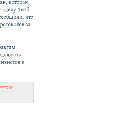
ан, которые
у «делу Хизб
сообщили, что
ротоколов за
фактам
одолжать
ивистов в
ение