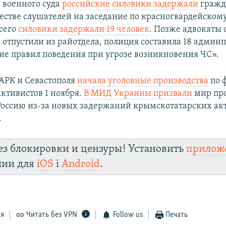
 военного суда
российские силовики задержали
гражд
естве слушателей на заседание по красногвардейском
Всего
силовики задержали 19 человек.
Позже адвокаты 
отпустили из райотдела, полиция составила 18 админп
е правил поведения при угрозе возникновения ЧС».
АРК и Севастополя
начала уголовные производства
по 
ктивистов 1 ноября.
В МИД Украины призвали
мир пр
Россию из-за новых задержаний крымскотатарских акт
.
ез блокировки и цензуры! Установить
прилож
лии для
iOS
і
Android
.
ся
Читать без VPN
Follow us
Печать