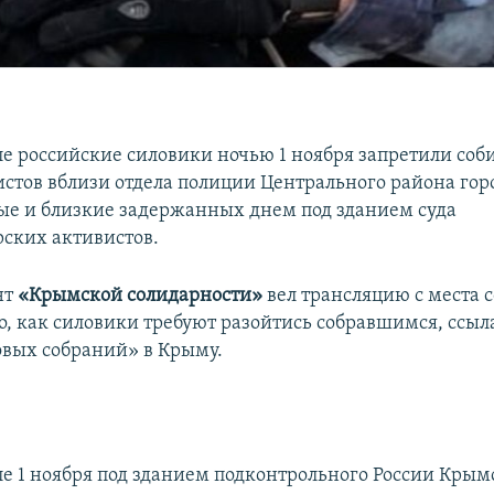
е российские силовики ночью 1 ноября запретили соби
истов вблизи отдела полиции Центрального района горо
е и близкие задержанных днем под зданием суда
ских активистов.
нт
«Крымской солидарности»
вел трансляцию с места с
о, как силовики требуют разойтись собравшимся, ссыл
овых собраний» в Крыму.
е 1 ноября под зданием подконтрольного России Крым