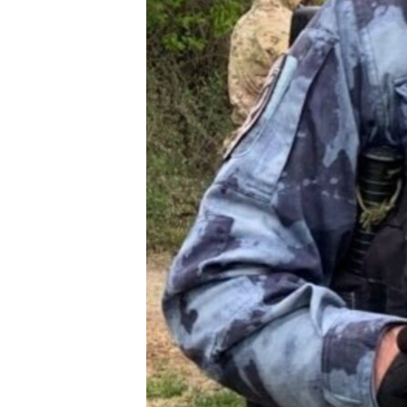
ПОБЕДИТЕЛЕЙ НЕ СУДЯТ?
КРЫМ.НЕПОКОРЕННЫЙ
ELIFBE
УКРАИНСКАЯ ПРОБЛЕМА КРЫМА