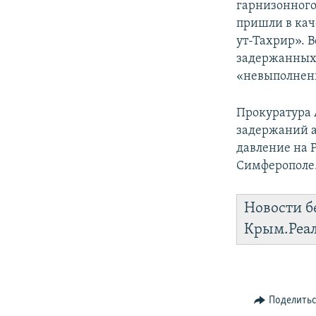
гарнизонного
пришли в кач
ут-Тахрир». 
задержанных 
«невыполнени
Прокуратура 
задержаний а
давление на 
Симферополе
Новости б
Крым.Реа
Поделить