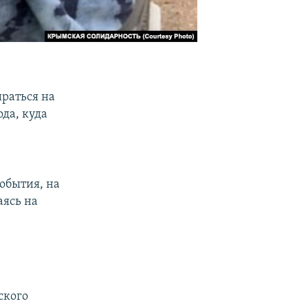
раться на
да, куда
обытия, на
аясь на
ского