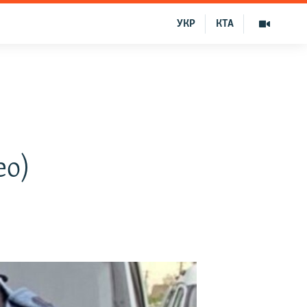
УКР
КТА
ео)