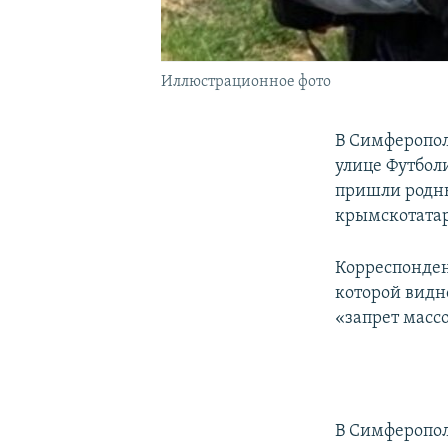
Иллюстрационное фото
В Симферопол
улице Футбол
пришли родны
крымскотатар
Корреспонде
которой видн
«запрет масс
В Симферопол