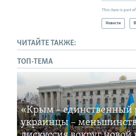
This item is part of
Новости
В
ЧИТАЙТЕ ТАКЖЕ:
ТОП-ТЕМА
«Крым – единственный р
украинцы – меньшинств
дискуссия вокруг новой