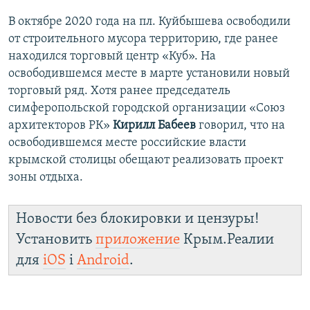
й
д
В октябре 2020 года на пл. Куйбышева освободили
д
от строительного мусора территорию, где ранее
находился торговый центр «Куб». На
освободившемся месте в марте установили новый
торговый ряд. Хотя ранее председатель
симферопольской городской организации «Союз
архитекторов РК»
Кирилл Бабеев
говорил, что на
освободившемся месте российские власти
крымской столицы обещают реализовать проект
зоны отдыха.
Новости без блокировки и цензуры!
Установить
приложение
Крым.Реалии
для
iOS
і
Android
.