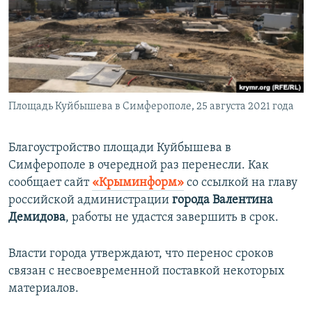
ПРИСОЕДИНЯЙТЕСЬ!
ПОБЕДИТЕЛЕЙ НЕ СУДЯТ?
КРЫМ.НЕПОКОРЕННЫЙ
ELIFBE
УКРАИНСКАЯ ПРОБЛЕМА КРЫМА
Все сайты RFE/RL
Площадь Куйбышева в Симферополе, 25 августа 2021 года
Благоустройство площади Куйбышева в
Симферополе в очередной раз перенесли. Как
сообщает сайт
«Крыминформ»
со ссылкой на главу
российской администрации
города Валентина
Демидова
, работы не удастся завершить в срок.
Власти города утверждают, что перенос сроков
связан с несвоевременной поставкой некоторых
материалов.