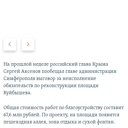
П
С
р
л
е
е
д
д
На прошлой неделе российский глава Крыма
ы
у
Сергей Аксенов пообещал главе администрации
д
ю
Симферополя выговор за неисполнение
у
щ
обязательств по реконструкции площади
щ
и
Куйбышева.
и
й
й
с
Общая стоимость работ по благоустройству составит
с
л
67,6 млн рублей. По проекту, на площади появится
л
а
пешеходная аллея, зона отдыха и сухой фонтан.
а
й