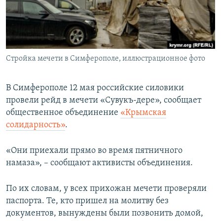
ПРИСОЕДИНЯЙТЕСЬ!
ПОБЕДИТЕЛЕЙ НЕ СУДЯТ?
КРЫМ.НЕПОКОРЕННЫЙ
ELIFBE
Стройка мечети в Симферополе, иллюстрационное фото
УКРАИНСКАЯ ПРОБЛЕМА КРЫМА
Все сайты RFE/RL
В Симферополе 12 мая российские силовики
провели рейд в мечети «Сувукъ-дере», сообщает
общественное объединение
«Крымская
солидарность»
.
«Они приехали прямо во время пятничного
намаза», – сообщают активисты объединения.
По их словам, у всех прихожан мечети проверяли
паспорта. Те, кто пришел на молитву без
документов, вынуждены были позвонить домой,