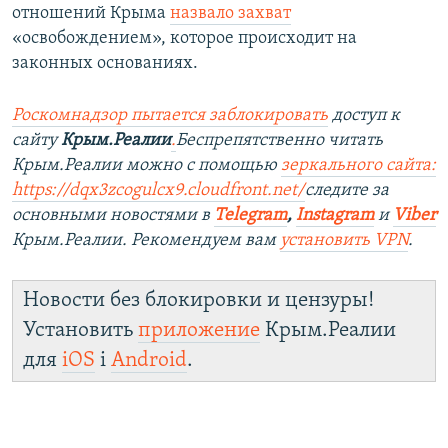
отношений Крыма
назвало захват
«освобождением», которое происходит на
законных основаниях.
Роскомнадзор пытается заблокировать
доступ к
сайту
Крым.Реалии
.
Беспрепятственно читать
Крым.Реалии можно с помощью
зеркального сайта:
https://dqx3zcogulcx9.cloudfront.net/
следите за
основными новостями в
Telegram
,
Instagram
и
Viber
Крым.Реалии. Рекомендуем вам
установить VPN
.
Новости без блокировки и цензуры!
Установить
приложение
Крым.Реалии
для
iOS
і
Android
.