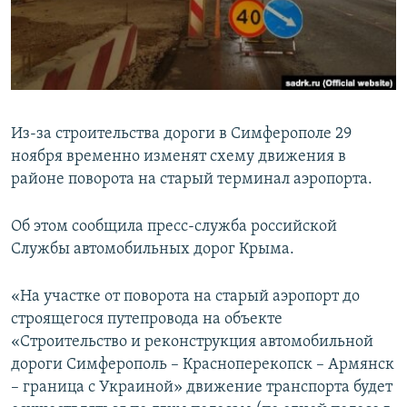
ПРИСОЕДИНЯЙТЕСЬ!
ПОБЕДИТЕЛЕЙ НЕ СУДЯТ?
КРЫМ.НЕПОКОРЕННЫЙ
ELIFBE
УКРАИНСКАЯ ПРОБЛЕМА КРЫМА
Из-за строительства дороги в Симферополе 29
Все сайты RFE/RL
ноября временно изменят схему движения в
районе поворота на старый терминал аэропорта.
Об этом сообщила пресс-служба российской
Службы автомобильных дорог Крыма.
«На участке от поворота на старый аэропорт до
строящегося путепровода на объекте
«Строительство и реконструкция автомобильной
дороги Симферополь – Красноперекопск – Армянск
– граница с Украиной» движение транспорта будет